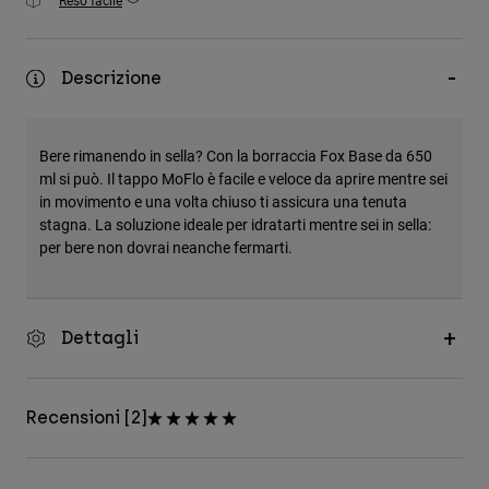
Reso facile
Accessori
Tutti gli accessori
Descrizione
Borse e zaini
Cappelli e Berretti
Bere rimanendo in sella? Con la borraccia Fox Base da 650
Vedi tutto
ml si può. Il tappo MoFlo è facile e veloce da aprire mentre sei
in movimento e una volta chiuso ti assicura una tenuta
stagna. La soluzione ideale per idratarti mentre sei in sella:
per bere non dovrai neanche fermarti.
Dettagli
Recensioni [2]