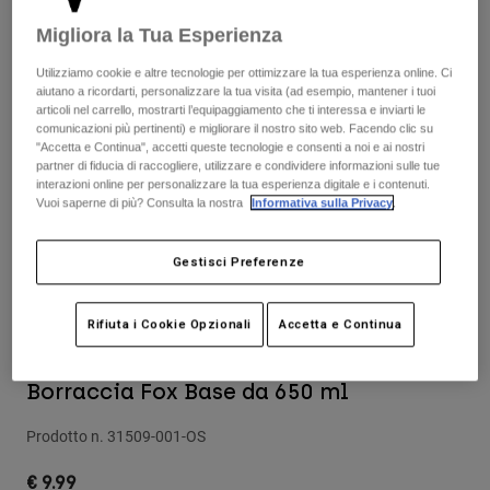
Pantaloni & Pantaloncini
Protezioni
Pantaloni
Migliora la Tua Esperienza
Camicie
Pantaloni
Maschere
Vedi tutto
Utilizziamo cookie e altre tecnologie per ottimizzare la tua esperienza online. Ci
Guanti
Calze
aiutano a ricordarti, personalizzare la tua visita (ad esempio, mantener i tuoi
Pantaloncini
articoli nel carrello, mostrarti l’equipaggiamento che ti interessa e inviarti le
Vedi tutto
comunicazioni più pertinenti) e migliorare il nostro sito web. Facendo clic su
Giacche
"Accetta e Continua", accetti queste tecnologie e consenti a noi e ai nostri
Giacche
Donna
partner di fiducia di raccogliere, utilizzare e condividere informazioni sulle tue
Protezioni
interazioni online per personalizzare la tua esperienza digitale e i contenuti.
Vuoi saperne di più? Consulta la nostra
Informativa sulla Privacy
.
T-shirt
Guanti
Moto
Maschere
Felpe
Protezioni
Caschi
Gestisci Preferenze
Giacche
Calze
Maglie​
Pantaloni & Pantaloncini
Maschere
Rifiuta i Cookie Opzionali
Accetta e Continua
Pantaloni
Borse e accessori
Camicie
Recensioni
Stivali
Calze
Vedi tutto
Borraccia Fox Base da 650 ml
Parti di ricambio
Protezioni
Accessori
Guanti
Prodotto n.
31509-001-OS
Bambini
Maschere
Parti di ricambio
€ 9.99