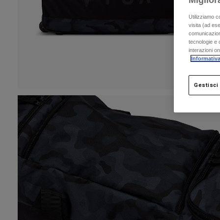
Miglior
Utilizziamo c
visita (ad ese
comunicazioni
tecnologie e c
interazioni o
Informativa
Gestisci