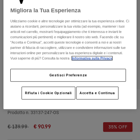
Pantaloni & Pantaloncini
Protezioni
Pantaloni
Migliora la Tua Esperienza
Camicie
Pantaloni
Maschere
Vedi tutto
Utilizziamo cookie e altre tecnologie per ottimizzare la tua esperienza online. Ci
Guanti
Calze
aiutano a ricordarti, personalizzare la tua visita (ad esempio, mantener i tuoi
Pantaloncini
articoli nel carrello, mostrarti l’equipaggiamento che ti interessa e inviarti le
Vedi tutto
comunicazioni più pertinenti) e migliorare il nostro sito web. Facendo clic su
Giacche
"Accetta e Continua", accetti queste tecnologie e consenti a noi e ai nostri
Giacche
Donna
partner di fiducia di raccogliere, utilizzare e condividere informazioni sulle tue
Protezioni
interazioni online per personalizzare la tua esperienza digitale e i contenuti.
Vuoi saperne di più? Consulta la nostra
Informativa sulla Privacy
.
T-shirt
Guanti
Moto
Maschere
Felpe
Protezioni
Caschi
Gestisci Preferenze
Giacche
Calze
Maglie​
Pantaloni & Pantaloncini
Maschere
Rifiuta i Cookie Opzionali
Accetta e Continua
Pantaloni
Borse e accessori
Camicie
Borsone Podium 180 Black Camo
Stivali
Calze
Vedi tutto
Prodotto n.
33137-247-OS
Parti di ricambio
Protezioni
Accessori
Guanti
Price reduced from
to
€ 139.99
€ 90.99
35% OFF
Bambini
Maschere
Parti di ricambio