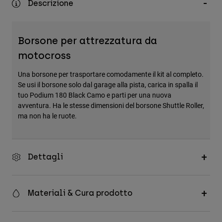
Descrizione
Accessori
Tutti gli accessori
Borsone per attrezzatura da
Borse e zaini
motocross
Cappelli e Berretti
Una borsone per trasportare comodamente il kit al completo.
Vedi tutto
Se usi il borsone solo dal garage alla pista, carica in spalla il
tuo Podium 180 Black Camo e parti per una nuova
avventura. Ha le stesse dimensioni del borsone Shuttle Roller,
ma non ha le ruote.
Dettagli
Materiali & Cura prodotto