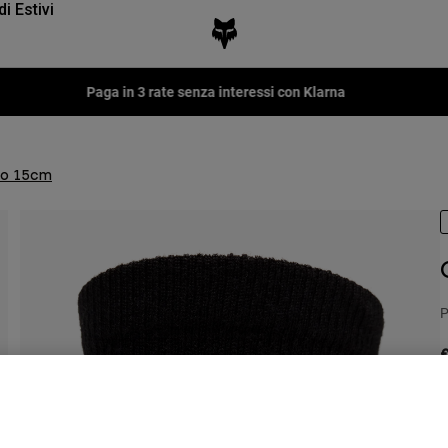
di Estivi
Paga in 3 rate senza interessi con Klarna
ino 15cm
P
€