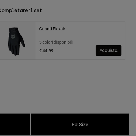
Completare il set
Guanti Flexair
5 colori disponibili
€ 44.99
Acquista
EU Size