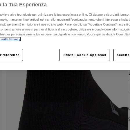
a la Tua Esperienza
ookie e altre tecnologie per ottimizzare la tua esperienza online. Ci aiutano a ricordarti, person
mpio, mantener i tuoi articoli nel carrello, mostrarti l’equipaggiamento che ti interessa e inviarti
 più pertinenti) e migliorare il nostro sito web. Facendo clic su "Accetta e Continua", accetti 
onsenti a noi e ai nostri partner di fiducia di raccogliere, utilizzare e condividere informazioni 
nline per personalizzare la tua esperienza digitale e i contenuti. Vuoi saperne di più? Consulta 
C
 sulla Privacy
.
 Preferenze
Rifiuta i Cookie Opzionali
Accetta