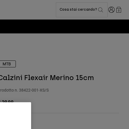
Accedi
Cosa stai cercando?
0
MTB
Calzini Flexair Merino 15cm
rodotto n.
38422-001-XS/S
 29.99
Tabella taglie