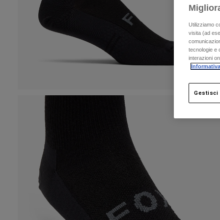
Miglior
Utilizziamo c
visita (ad ese
comunicazioni
tecnologie e c
interazioni o
Informativa
Gestisci