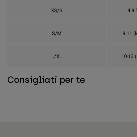
XS/S
4-8.
S/M
9-11 (
L/XL
10-13 
Consigliati per te