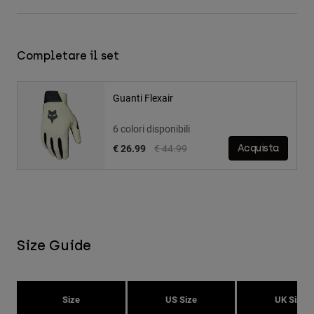
Completare il set
Guanti Flexair
6 colori disponibili
Price reduced from
to
€ 26.99
€ 44.99
Acquista
Size Guide
Size
US Size
UK Size