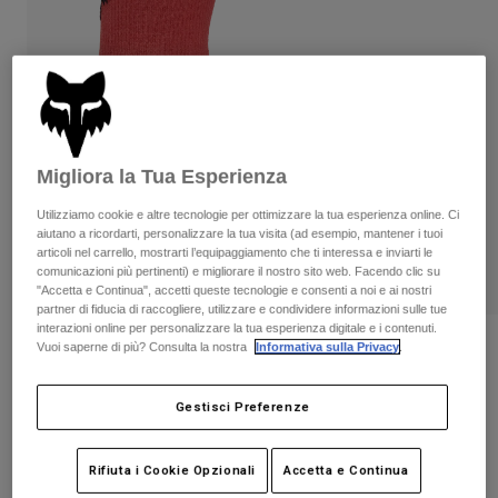
Pantaloni & Pantaloncini
Protezioni
Pantaloni
Camicie
Pantaloni
Maschere
Vedi tutto
Guanti
Calze
Pantaloncini
Vedi tutto
Giacche
Giacche
Donna
Migliora la Tua Esperienza
Protezioni
T-shirt
Guanti
Moto
Utilizziamo cookie e altre tecnologie per ottimizzare la tua esperienza online. Ci
aiutano a ricordarti, personalizzare la tua visita (ad esempio, mantener i tuoi
Maschere
Felpe
articoli nel carrello, mostrarti l’equipaggiamento che ti interessa e inviarti le
Protezioni
Caschi
comunicazioni più pertinenti) e migliorare il nostro sito web. Facendo clic su
Giacche
"Accetta e Continua", accetti queste tecnologie e consenti a noi e ai nostri
Calze
Maglie​
partner di fiducia di raccogliere, utilizzare e condividere informazioni sulle tue
Pantaloni & Pantaloncini
Maschere
interazioni online per personalizzare la tua esperienza digitale e i contenuti.
Pantaloni
Borse e accessori
Calzini Flexair Merino 15cm
Vuoi saperne di più? Consulta la nostra
Informativa sulla Privacy
.
Camicie
Stivali
Calze
Vedi tutto
Prodotto n.
38422-065-XS/S
Parti di ricambio
Protezioni
Gestisci Preferenze
Accessori
Guanti
€ 29.99
Bambini
Rifiuta i Cookie Opzionali
Accetta e Continua
Maschere
Parti di ricambio