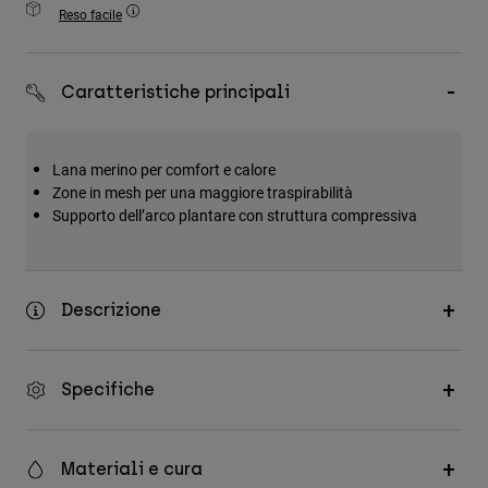
Accessori
Reso facile
Tutti gli accessori
Caratteristiche principali
Borse e zaini
Cappelli e Berretti
Vedi tutto
Lana merino per comfort e calore
Zone in mesh per una maggiore traspirabilità
Supporto dell’arco plantare con struttura compressiva
Descrizione
Specifiche
Materiali e cura