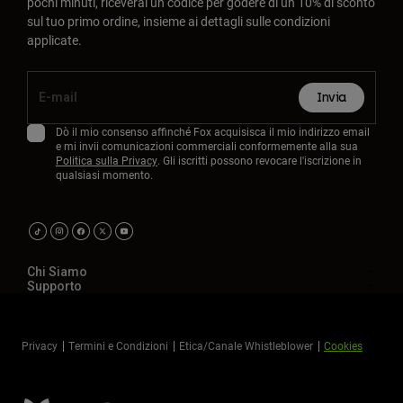
pochi minuti, riceverai un codice per godere di un 10% di sconto
sul tuo primo ordine, insieme ai dettagli sulle condizioni
applicate.
Invia
Dò il mio consenso affinché Fox acquisisca il mio indirizzo email
e mi invii comunicazioni commerciali conformemente alla sua
Politica sulla Privacy
. Gli iscritti possono revocare l'iscrizione in
qualsiasi momento.
Chi Siamo
Supporto
Privacy
Termini e Condizioni
Etica/Canale Whistleblower
Cookies