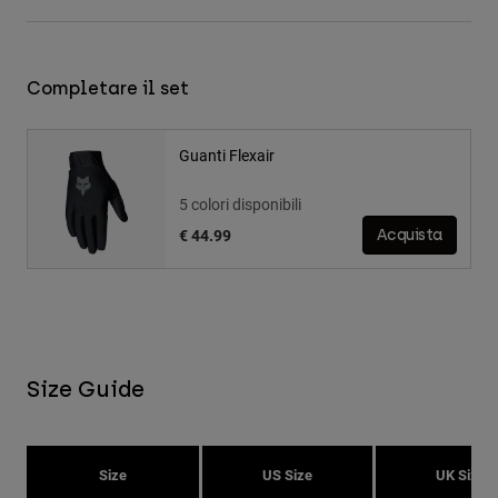
Completare il set
Guanti Flexair
5 colori disponibili
€ 44.99
Acquista
Size Guide
Size
US Size
UK Size