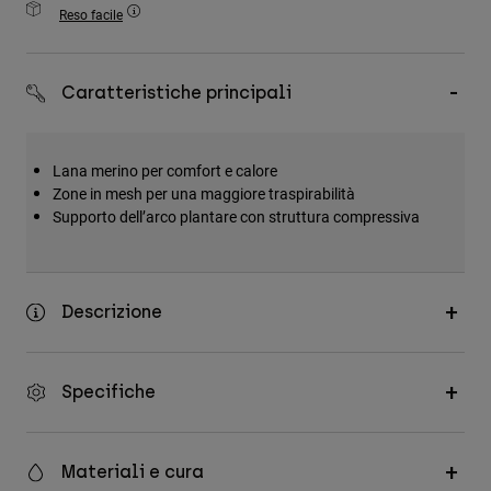
Accessori
Reso facile
Tutti gli accessori
Caratteristiche principali
Borse e zaini
Cappelli e Berretti
Vedi tutto
Lana merino per comfort e calore
Zone in mesh per una maggiore traspirabilità
Supporto dell’arco plantare con struttura compressiva
Descrizione
Specifiche
Materiali e cura