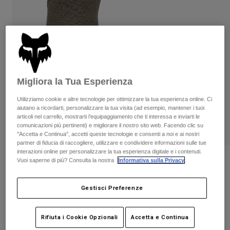
Pantaloni & Pantaloncini
Protezioni
Pantaloni
Camicie
Pantaloni
Maschere
Vedi tutto
Guanti
Calze
Pantaloncini
Vedi tutto
Giacche
Giacche
Donna
Migliora la Tua Esperienza
Protezioni
T-shirt
Guanti
Moto
Utilizziamo cookie e altre tecnologie per ottimizzare la tua esperienza online. Ci
aiutano a ricordarti, personalizzare la tua visita (ad esempio, mantener i tuoi
Maschere
Felpe
articoli nel carrello, mostrarti l’equipaggiamento che ti interessa e inviarti le
Protezioni
Caschi
comunicazioni più pertinenti) e migliorare il nostro sito web. Facendo clic su
Giacche
"Accetta e Continua", accetti queste tecnologie e consenti a noi e ai nostri
Calze
Maglie​
partner di fiducia di raccogliere, utilizzare e condividere informazioni sulle tue
Pantaloni & Pantaloncini
Maschere
interazioni online per personalizzare la tua esperienza digitale e i contenuti.
Pantaloni
Borse e accessori
Calzini Flexair Merino 15cm
Vuoi saperne di più? Consulta la nostra
Informativa sulla Privacy
.
Camicie
Stivali
Calze
Vedi tutto
Prodotto n.
38422-512-XS/S
Parti di ricambio
Protezioni
Gestisci Preferenze
Accessori
Guanti
€ 29.99
Bambini
Rifiuta i Cookie Opzionali
Accetta e Continua
Maschere
Parti di ricambio