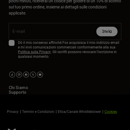
pochi minuti, riceverai un codice per godere di un 10% di sconto
sul tuo primo ordine, insieme ai dettagli sulle condizioni
applicate.
Invia
Dò il mio consenso affinché Fox acquisisca il mio indirizzo email
e mi invii comunicazioni commerciali conformemente alla sua
Politica sulla Privacy
. Gli iscritti possono revocare l'iscrizione in
qualsiasi momento.
Chi Siamo
Supporto
Privacy
Termini e Condizioni
Etica/Canale Whistleblower
Cookies