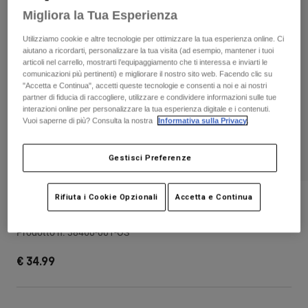
Pantaloni & Pantaloncini
Migliora la Tua Esperienza
Protezioni
Pantaloni
Camicie
Pantaloni
Maschere
Utilizziamo cookie e altre tecnologie per ottimizzare la tua esperienza online. Ci
Vedi tutto
Guanti
aiutano a ricordarti, personalizzare la tua visita (ad esempio, mantener i tuoi
Calze
articoli nel carrello, mostrarti l’equipaggiamento che ti interessa e inviarti le
Pantaloncini
comunicazioni più pertinenti) e migliorare il nostro sito web. Facendo clic su
Vedi tutto
Giacche
"Accetta e Continua", accetti queste tecnologie e consenti a noi e ai nostri
Giacche
partner di fiducia di raccogliere, utilizzare e condividere informazioni sulle tue
Donna
interazioni online per personalizzare la tua esperienza digitale e i contenuti.
Protezioni
Vuoi saperne di più? Consulta la nostra
Informativa sulla Privacy
.
T-shirt
Guanti
Moto
Maschere
Felpe
Gestisci Preferenze
Protezioni
Caschi
Giacche
Calze
Maglie​
Pantaloni & Pantaloncini
Maschere
Rifiuta i Cookie Opzionali
Accetta e Continua
Cappellino Fox Head Camper
Pantaloni
Borse e accessori
Camicie
Stivali
Calze
Prodotto n.
38460-001-OS
Vedi tutto
Parti di ricambio
Protezioni
€ 34.99
Accessori
Guanti
Bambini
Maschere
Parti di ricambio