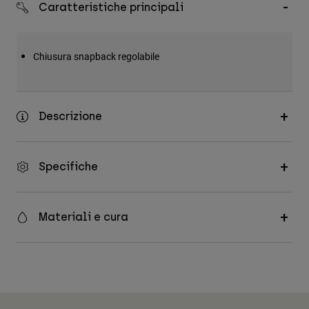
Caratteristiche principali
Accessori
Tutti gli accessori
Chiusura snapback regolabile
Borse e zaini
Cappelli e Berretti
Vedi tutto
Descrizione
Specifiche
Materiali e cura