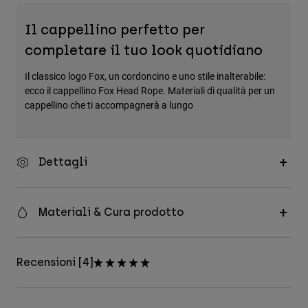
Accessori
Il cappellino perfetto per
Tutti gli accessori
completare il tuo look quotidiano
Borse e zaini
Il classico logo Fox, un cordoncino e uno stile inalterabile:
Cappelli e Berretti
ecco il cappellino Fox Head Rope. Materiali di qualità per un
cappellino che ti accompagnerà a lungo
Vedi tutto
Dettagli
Materiali & Cura prodotto
Recensioni [4]