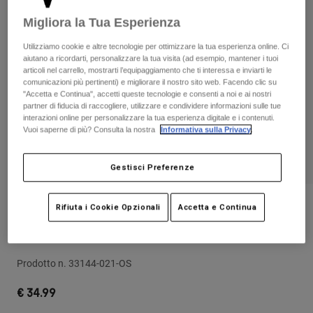
Pantaloni & Pantaloncini
Protezioni
Pantaloni
Migliora la Tua Esperienza
Camicie
Pantaloni
Maschere
Vedi tutto
Utilizziamo cookie e altre tecnologie per ottimizzare la tua esperienza online. Ci
Guanti
Calze
aiutano a ricordarti, personalizzare la tua visita (ad esempio, mantener i tuoi
Pantaloncini
articoli nel carrello, mostrarti l’equipaggiamento che ti interessa e inviarti le
Vedi tutto
comunicazioni più pertinenti) e migliorare il nostro sito web. Facendo clic su
Giacche
"Accetta e Continua", accetti queste tecnologie e consenti a noi e ai nostri
Giacche
Donna
partner di fiducia di raccogliere, utilizzare e condividere informazioni sulle tue
Protezioni
interazioni online per personalizzare la tua esperienza digitale e i contenuti.
Vuoi saperne di più? Consulta la nostra
Informativa sulla Privacy
.
T-shirt
Guanti
Moto
Maschere
Felpe
Protezioni
Caschi
Gestisci Preferenze
Giacche
Calze
Maglie​
Pantaloni & Pantaloncini
Maschere
Recensioni
Rifiuta i Cookie Opzionali
Accetta e Continua
Pantaloni
Borse e accessori
Camicie
Cappellino Fox Head Rope
Stivali
Calze
Vedi tutto
Parti di ricambio
Protezioni
Prodotto n.
33144-021-OS
Accessori
Guanti
€ 34.99
Bambini
Maschere
Parti di ricambio