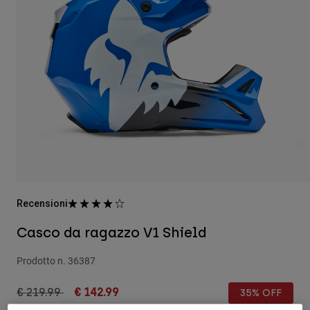
Pantaloni & Pantaloncini
Protezioni
Pantaloni
Camicie
Pantaloni
Maschere
Vedi tutto
Guanti
Calze
Pantaloncini
Vedi tutto
Giacche
Giacche
Donna
Protezioni
T-shirt
Guanti
Moto
Maschere
Felpe
Protezioni
Caschi
Giacche
Calze
Maglie​
Pantaloni & Pantaloncini
Maschere
Recensioni
Pantaloni
Borse e accessori
Camicie
Casco da ragazzo V1 Shield
Stivali
Calze
Vedi tutto
Parti di ricambio
Protezioni
Prodotto n.
36387
Accessori
Guanti
Price reduced from
to
€ 219.99
€ 142.99
35% OFF
Bambini
Maschere
Parti di ricambio