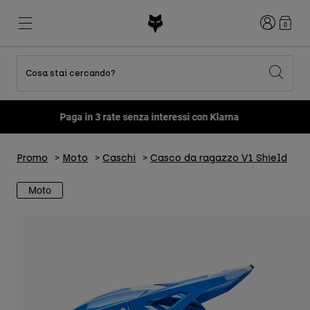
Accedi
0
Cosa stai cercando?
Tutti gli articoli in sconto
Novità e tendenze
Novità e tendenze
Novità e tendenze
Nuovi Arrivi
Nuovi Arrivi
Nuovi Arrivi
Paga in 3 rate senza interessi con Klarna
Best sellers
Best sellers
Best sellers
MTB
Flexair
Second Nature
Fox Lab
Second Nature
Completi
Fanwear
Promo
Moto
Caschi
Casco da ragazzo V1 Shield
Completi
Collezione Bambino
Keylooks
Caschi
Collezione Bambino
Esplora Lifestyle
Moto
Scarpe
Uomo
Maglie
Caschi
Giacche
Caschi
T-shirt
Pantaloni
Stivali
Felpe
Scarpe
Pantaloncini
Giacche
Maglie
Guanti
Maglie