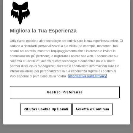
Giacche
Esplora Moto
T-shirt
Scopri il kit completo
.
qui
Calze
Felpe
Vedi tutto
Product Help
Vedi tutto
Esplora MTB
Migliora la Tua Esperienza
Tabella taglie
Guida all'attrezzatura per motocross
Utilizziamo cookie e altre tecnologie per ottimizzare la tua esperienza online. Ci
Abbigliamento Casual
Product Help
Youth
Youth
Youth
aiutano a ricordarti, personalizzare la tua visita (ad esempio, mantener i tuoi
Accessori
Guida alla cura del casco
articoli nel carrello, mostrarti l’equipaggiamento che ti interessa e inviarti le
Small
Medium
Large
comunicazioni più pertinenti) e migliorare il nostro sito web. Facendo clic su
Guida all'attrezzatura per MTB
Tops
Guida alla cura degli Stivali
"Accetta e Continua", accetti queste tecnologie e consenti a noi e ai nostri
Cappelli e Berretti
partner di fiducia di raccogliere, utilizzare e condividere informazioni sulle tue
Felpe
Guida alla cura del casco
Borse e zaini
interazioni online per personalizzare la tua esperienza digitale e i contenuti.
Colore -
Blu
Giacche
Vuoi saperne di più? Consulta la nostra
Informativa sulla Privacy
.
Calzini
Pantaloni​
Adesivi
Gestisci Preferenze
Pantaloncini
Altri Accessori
selezionato
Costumi
Vedi tutto
Rifiuta i Cookie Opzionali
Accetta e Continua
Aggiungi al carrello
Vedi tutto