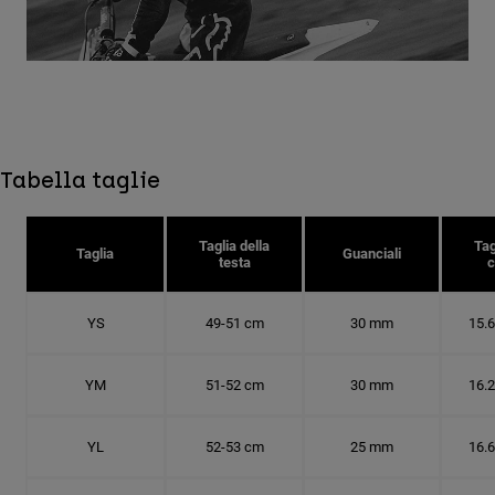
Tabella taglie
Taglia della
Tag
Taglia
Guanciali
testa
c
YS
49-51 cm
30 mm
15.
YM
51-52 cm
30 mm
16.
YL
52-53 cm
25 mm
16.