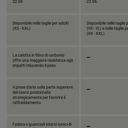
22.06
22.06
Disponibile nelle taglie per adulti
Disponibile nelle taglie 
(XS - XXL)
(YS - YL) e nelle taglie p
(XS - XXL)
_
La calotta in fibra di carbonio
offre una maggiore resistenza agli
impatti riducendo il peso
_
4 prese d'aria sulla parte superiore
del casco posizionate
strategicamente per favorire il
raffreddamento
_
Fodera e guanciali interni Ionic+®