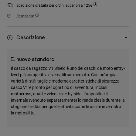
Accessori
Spedizione gratuita per ordini superiori a 125€
Reso facile
Tutti gli accessori
Borse e zaini
Cappelli e Berretti
Descrizione
Vedi tutto
Il nuovo standard
Il casco da ragazzo V1 Shield è uno dei caschi da moto entry-
level più competitivi e versatili sul mercato. Con un'ampia
varietà di stili, taglie e moderne caratteristiche di sicurezza, il
casco V1 è pronto per ogni tipo di avventura, inclusi
motocross, quad e veicoli side-by-side. L'apposito kit
invernale (venduto separatamente) lo rende ideale durante la
stagione fredda per quelle attività come le uscite invernali o
la motoslitta.