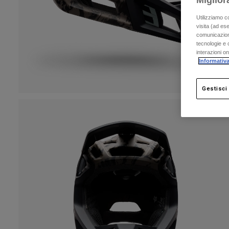
Miglior
Utilizziamo c
visita (ad ese
comunicazioni
tecnologie e c
interazioni o
Informativa
Gestisci