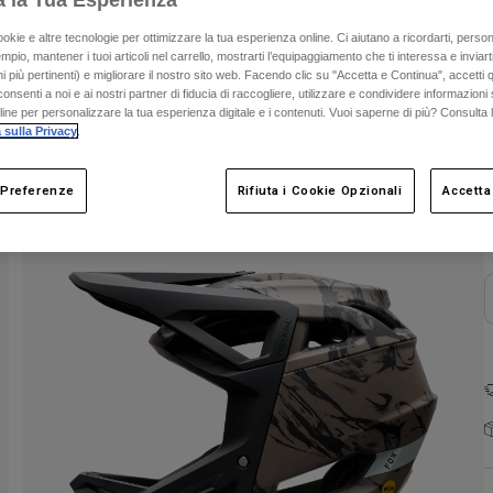
a la Tua Esperienza
ookie e altre tecnologie per ottimizzare la tua esperienza online. Ci aiutano a ricordarti, person
mpio, mantener i tuoi articoli nel carrello, mostrarti l’equipaggiamento che ti interessa e inviarti
 più pertinenti) e migliorare il nostro sito web. Facendo clic su "Accetta e Continua", accetti 
onsenti a noi e ai nostri partner di fiducia di raccogliere, utilizzare e condividere informazioni 
nline per personalizzare la tua esperienza digitale e i contenuti. Vuoi saperne di più? Consulta 
 sulla Privacy
.
C
 Preferenze
Rifiuta i Cookie Opzionali
Accetta