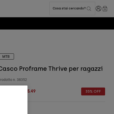
Accedi
Cosa stai cercando?
0
MTB
Casco Proframe Thrive per ragazzi
rodotto n.
38352
rice reduced from
to
 269.99
€ 175.49
35% OFF
Tabella taglie