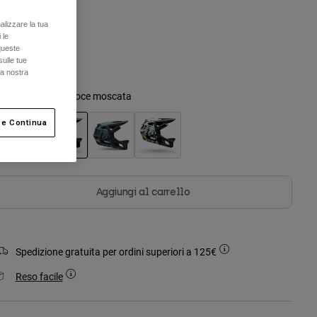
alizzare la tua
Taglia
 le
Unica
queste
sulle tue
la nostra
olore -
Marrone noce moscata
 e Continua
selezionato
Aggiungi al carrello
Spedizione gratuita per ordini superiori a 125€
Reso facile