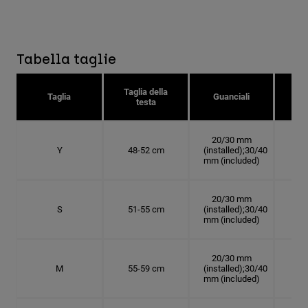
Tabella taglie
Taglia della
Tag
Taglia
Guanciali
testa
c
20/30 mm
Y
48-52 cm
(installed);30/40
15.
mm (included)
20/30 mm
S
51-55 cm
(installed);30/40
16.
mm (included)
20/30 mm
M
55-59 cm
(installed);30/40
17.
mm (included)