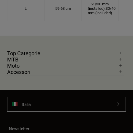
20/30 mm
L
59-63 cm
(installed);30/40
18.
mm (included)
Top Categorie
MTB
Moto
Accessori
Italia
Newsletter