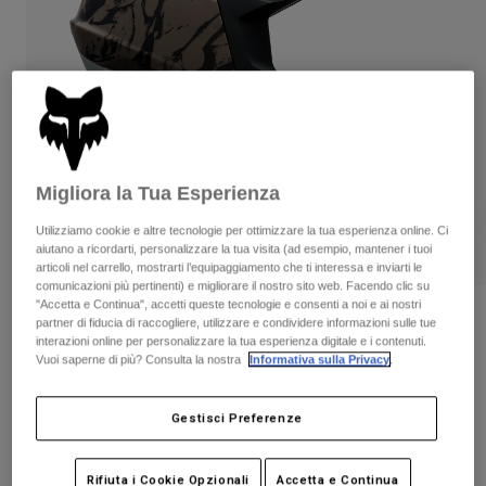
Pantaloni & Pantaloncini
Protezioni
Pantaloni
Camicie
Pantaloni
Maschere
Vedi tutto
Guanti
Calze
Pantaloncini
Vedi tutto
Giacche
Giacche
Donna
Protezioni
Migliora la Tua Esperienza
T-shirt
Guanti
Moto
Utilizziamo cookie e altre tecnologie per ottimizzare la tua esperienza online. Ci
Maschere
Felpe
aiutano a ricordarti, personalizzare la tua visita (ad esempio, mantener i tuoi
Protezioni
Caschi
articoli nel carrello, mostrarti l’equipaggiamento che ti interessa e inviarti le
Giacche
Calze
comunicazioni più pertinenti) e migliorare il nostro sito web. Facendo clic su
Maglie​
"Accetta e Continua", accetti queste tecnologie e consenti a noi e ai nostri
Pantaloni & Pantaloncini
Maschere
Casco Proframe Thrive
partner di fiducia di raccogliere, utilizzare e condividere informazioni sulle tue
Pantaloni
Borse e accessori
Camicie
interazioni online per personalizzare la tua esperienza digitale e i contenuti.
Stivali
Vuoi saperne di più? Consulta la nostra
Informativa sulla Privacy
.
Calze
Prodotto n.
38346
Vedi tutto
Parti di ricambio
Protezioni
Price reduced from
to
Accessori
€ 299.99
€ 194.99
35% OFF
Gestisci Preferenze
Guanti
Bambini
Maschere
Parti di ricambio
Rifiuta i Cookie Opzionali
Accetta e Continua