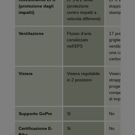
(protezione dagli
(protezione
doppia densit
impatti)
contro impatti a
stampato
velocità differenti)
Ventilazione
Flusso d’aria
17 prese d’ar
canalizzato
griglie, buona
nell’EPS
ventilazione 
una calotta in
carbonio
Visiera
Visiera regolabile
Visiera fissa 
in 2 posizioni
strappo"
progettata pe
rompersi in c
di impatto
Supporto GoPro
Sì
No
Certificazione E-
Sì
No
Bike