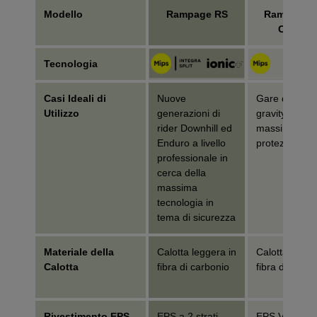
Modello
Rampage RS
Rampage P
Carbon
Tecnologia
Casi Ideali di
Nuove
Gare di
Utilizzo
generazioni di
gravity/downhi
rider Downhill ed
massima
Enduro a livello
protezione
professionale in
cerca della
massima
tecnologia in
tema di sicurezza
Materiale della
Calotta leggera in
Calotta legge
Calotta
fibra di carbonio
fibra di carbo
Rivestimento EPS
EPS a 2 strati
EPS Varizorb