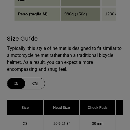
Peso (taglia M)
980g (±50g)
1230 g (±50 g
Size Guide
Typically, this style of helmet is designed to fit similar to
a motorcycle helmet rather than a traditional bicycle
helmet. As a result, you can expect a more
encompassing and snug feel.
IN
CM
Size
Head Size
Cheek Pads
H
XS
20.9-21.3"
30 mm
6 5