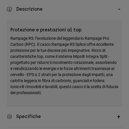
Accessori
Descrizione
Tutti gli accessori
Borse e zaini
Protezione e prestazioni al top
Cappelli e Berretti
Rampage RS: l’evoluzione del leggendario Rampage Pro
Carbon (RPC). Il casco Rampage RS Splice offre eccellente
Vedi tutto
protezione per le tue discese più impegnative. Ricco di
caratteristiche top, come il sistema Mips® Integra Split -
progettato per ridurre il movimento rotazionale, assorbendo
e reindirizzando le energie e le forze altrimenti trasmesse al
cervello - EPS a 2 strati per la protezione dagli impatti, una
calotta leggera in fibra di carbonio, guanciali e fodera
Ionic+® rimovibili e lavabili, questo casco è la scelta di fiducia
dei professionisti.
Specifiche