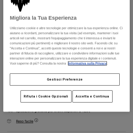
Giacche
Esplora Moto
Colore -
Lilla
T-shirt
Calze
Felpe
Migliora la Tua Esperienza
Vedi tutto
Product Help
Vedi tutto
Esplora MTB
Utilizziamo cookie e altre tecnologie per ottimizzare la tua esperienza online. Ci
aiutano a ricordarti, personalizzare la tua visita (ad esempio, mantener i tuoi
selezionato
Guida all'attrezzatura per motocross
articoli nel carrello, mostrarti l’equipaggiamento che ti interessa e inviarti le
comunicazioni più pertinenti) e migliorare il nostro sito web. Facendo clic su
Abbigliamento Casual
Product Help
Tabella taglie
Accessori
Guida alla cura del casco
"Accetta e Continua", accetti queste tecnologie e consenti a noi e ai nostri
partner di fiducia di raccogliere, utilizzare e condividere informazioni sulle tue
Guida all'attrezzatura per MTB
Tops
interazioni online per personalizzare la tua esperienza digitale e i contenuti.
Guida alla cura degli Stivali
XS
S
M
L
XL
2XL
Cappelli e Berretti
Vuoi saperne di più? Consulta la nostra
Informativa sulla Privacy
.
Felpe
Guida alla cura del casco
Borse e zaini
Giacche
Gestisci Preferenze
Calzini
Aggiungi al carrello
Pantaloni​
Adesivi
Pantaloncini
Rifiuta i Cookie Opzionali
Accetta e Continua
Altri Accessori
Costumi
Vedi tutto
Spedizione gratuita per ordini superiori a 125€
Vedi tutto
Reso facile