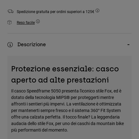
Accessori
Spedizione gratuita per ordini superiori a 125€
Tutti gli accessori
Reso facile
Borse e zaini
Cappelli e Berretti
Descrizione
Vedi tutto
Protezione essenziale: casco
aperto ad alte prestazioni
Il casco Speedframe 5050 presenta l'iconico stile Fox, ed è
dotato della tecnologia MIPS® per proteggerti mentre
affronti i sentieri più impervi. La ventilazione è ottimizzata
per mantenerti sempre fresco e il sistema 360° Fit System
offre una calzata perfetta. Il tocco finale? La leggendaria
audacia dello stile Fox, per uno dei caschi da mountain bike
più performanti del momento.