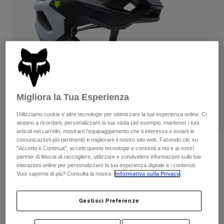
Pantaloni & Pantaloncini
Protezioni
Pantaloni
Camicie
Pantaloni
Maschere
Vedi tutto
Guanti
Calze
Pantaloncini
Vedi tutto
Giacche
Giacche
Donna
Protezioni
T-shirt
Guanti
Migliora la Tua Esperienza
Moto
Maschere
Felpe
Utilizziamo cookie e altre tecnologie per ottimizzare la tua esperienza online. Ci
Protezioni
Caschi
aiutano a ricordarti, personalizzare la tua visita (ad esempio, mantener i tuoi
Giacche
Calze
articoli nel carrello, mostrarti l’equipaggiamento che ti interessa e inviarti le
Maglie​
comunicazioni più pertinenti) e migliorare il nostro sito web. Facendo clic su
Pantaloni & Pantaloncini
Maschere
Recensioni
"Accetta e Continua", accetti queste tecnologie e consenti a noi e ai nostri
Pantaloni
Borse e accessori
Camicie
partner di fiducia di raccogliere, utilizzare e condividere informazioni sulle tue
Casco Speedframe 5050
Stivali
interazioni online per personalizzare la tua esperienza digitale e i contenuti.
Calze
Vedi tutto
Vuoi saperne di più? Consulta la nostra
Informativa sulla Privacy
.
Parti di ricambio
Protezioni
Prodotto n.
33500
Accessori
Guanti
Gestisci Preferenze
Price reduced from
to
€ 119.99
€ 83.99
30% OFF
Bambini
Maschere
Parti di ricambio