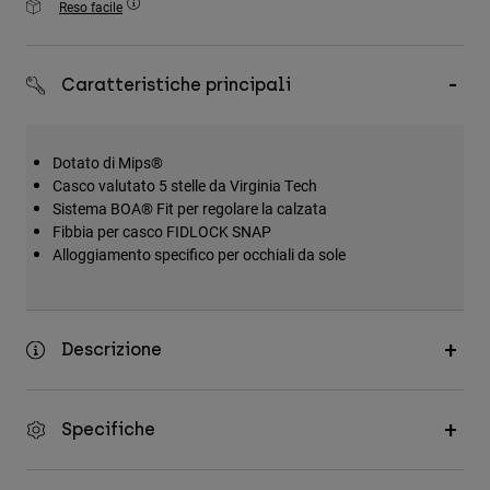
Reso facile
Accessori
Tutti gli accessori
Caratteristiche principali
Borse e zaini
Cappelli e Berretti
Dotato di Mips®
Vedi tutto
Casco valutato 5 stelle da Virginia Tech
Sistema BOA® Fit per regolare la calzata
Fibbia per casco FIDLOCK SNAP
Alloggiamento specifico per occhiali da sole
Descrizione
Specifiche