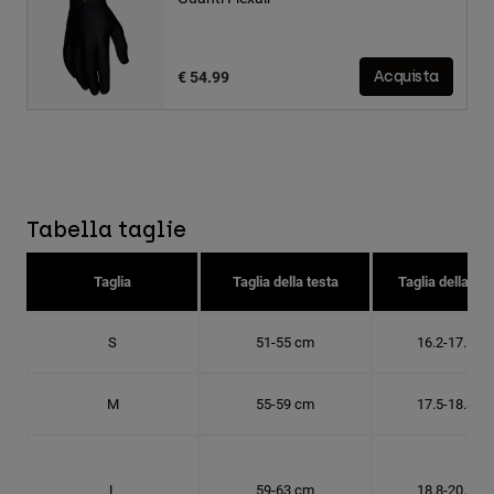
€ 54.99
Acquista
Tabella taglie
Taglia
Taglia della testa
Taglia della cal
S
51-55 cm
16.2-17.5 c
M
55-59 cm
17.5-18.8 c
L
59-63 cm
18.8-20.1 c