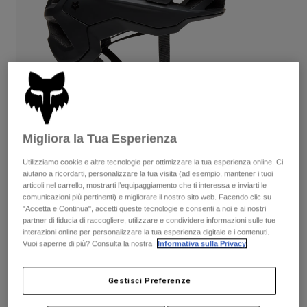
Pantaloni & Pantaloncini
Protezioni
Pantaloni
Camicie
Pantaloni
Maschere
Vedi tutto
Guanti
Calze
Pantaloncini
Vedi tutto
Giacche
Giacche
Donna
Protezioni
T-shirt
Guanti
Moto
Migliora la Tua Esperienza
Maschere
Felpe
Protezioni
Utilizziamo cookie e altre tecnologie per ottimizzare la tua esperienza online. Ci
Caschi
Giacche
aiutano a ricordarti, personalizzare la tua visita (ad esempio, mantener i tuoi
Calze
Maglie​
articoli nel carrello, mostrarti l’equipaggiamento che ti interessa e inviarti le
Pantaloni & Pantaloncini
Maschere
comunicazioni più pertinenti) e migliorare il nostro sito web. Facendo clic su
Recensioni
Pantaloni
"Accetta e Continua", accetti queste tecnologie e consenti a noi e ai nostri
Borse e accessori
Camicie
partner di fiducia di raccogliere, utilizzare e condividere informazioni sulle tue
Casco Speedframe Solid
Stivali
Calze
interazioni online per personalizzare la tua esperienza digitale e i contenuti.
Vedi tutto
Vuoi saperne di più? Consulta la nostra
Informativa sulla Privacy
.
Parti di ricambio
Protezioni
Prodotto n.
33497
Accessori
Guanti
Gestisci Preferenze
€ 119.99
Bambini
Maschere
Parti di ricambio