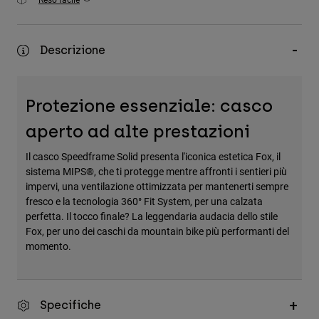
Accessori
Tutti gli accessori
Descrizione
Borse e zaini
Cappelli e Berretti
Protezione essenziale: casco
Vedi tutto
aperto ad alte prestazioni
Il casco Speedframe Solid presenta l'iconica estetica Fox, il
sistema MIPS®, che ti protegge mentre affronti i sentieri più
impervi, una ventilazione ottimizzata per mantenerti sempre
fresco e la tecnologia 360° Fit System, per una calzata
perfetta. Il tocco finale? La leggendaria audacia dello stile
Fox, per uno dei caschi da mountain bike più performanti del
momento.
Specifiche