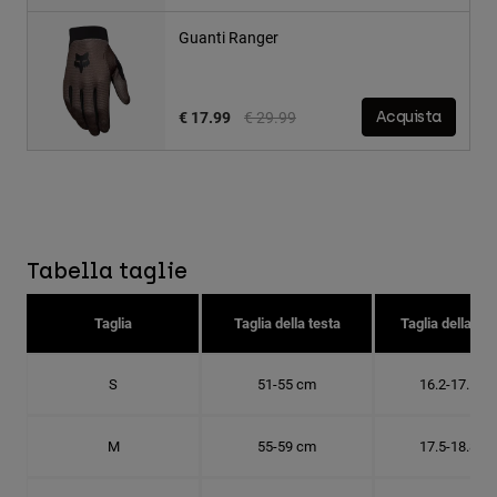
Guanti Ranger
Price reduced from
to
€ 17.99
€ 29.99
Acquista
Tabella taglie
Taglia
Taglia della testa
Taglia della cal
S
51-55 cm
16.2-17.5 c
M
55-59 cm
17.5-18.8 c