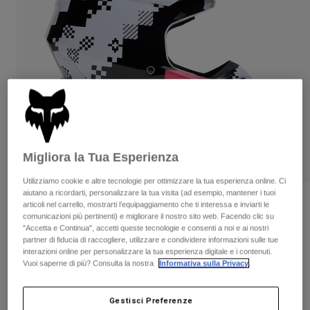
Pantaloni & Pantaloncini
Protezioni
Pantaloni
Camicie
Pantaloni
Maschere
Vedi tutto
Guanti
Calze
Pantaloncini
Vedi tutto
Giacche
Giacche
Donna
Protezioni
T-shirt
Guanti
Moto
Maschere
Felpe
Migliora la Tua Esperienza
Protezioni
Caschi
Giacche
Utilizziamo cookie e altre tecnologie per ottimizzare la tua esperienza online. Ci
Calze
Maglie​
aiutano a ricordarti, personalizzare la tua visita (ad esempio, mantener i tuoi
Pantaloni & Pantaloncini
Maschere
Recensioni
articoli nel carrello, mostrarti l’equipaggiamento che ti interessa e inviarti le
Pantaloni
Borse e accessori
Camicie
comunicazioni più pertinenti) e migliorare il nostro sito web. Facendo clic su
"Accetta e Continua", accetti queste tecnologie e consenti a noi e ai nostri
Casco V1 Digi Image
Stivali
Calze
Vedi tutto
partner di fiducia di raccogliere, utilizzare e condividere informazioni sulle tue
Parti di ricambio
Protezioni
interazioni online per personalizzare la tua esperienza digitale e i contenuti.
Prodotto n.
33531
Accessori
Vuoi saperne di più? Consulta la nostra
Informativa sulla Privacy
.
Guanti
Price reduced from
to
€ 229.99
€ 149.49
35% OFF
Bambini
Maschere
Parti di ricambio
Gestisci Preferenze