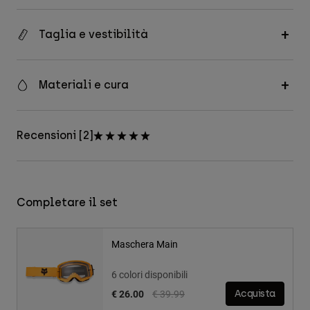
Taglia e vestibilità
Materiali e cura
Recensioni [2]
Completare il set
Maschera Main
6 colori disponibili
Price reduced from
to
€ 26.00
€ 39.99
Acquista