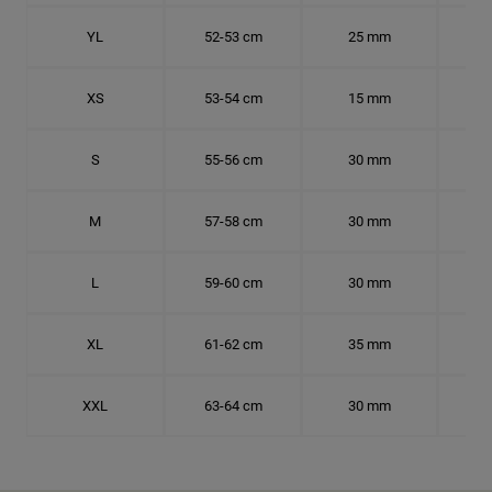
YL
52-53 cm
25 mm
16.
XS
53-54 cm
15 mm
16.
S
55-56 cm
30 mm
17.
M
57-58 cm
30 mm
18.
L
59-60 cm
30 mm
18.
XL
61-62 cm
35 mm
19.
XXL
63-64 cm
30 mm
20.