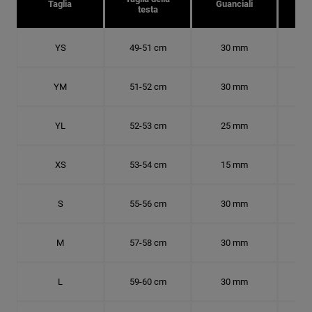
Taglia
Guanciali
testa
c
YS
49-51 cm
30 mm
15.
YM
51-52 cm
30 mm
16.
YL
52-53 cm
25 mm
16.
XS
53-54 cm
15 mm
16.
S
55-56 cm
30 mm
17.
M
57-58 cm
30 mm
18.
L
59-60 cm
30 mm
18.