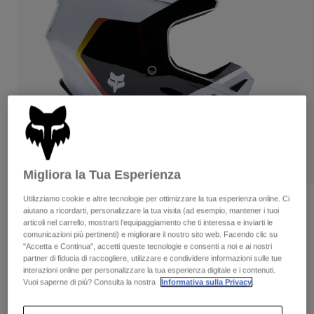
Pantaloni & Pantaloncini
Protezioni
Pantaloni
Camicie
Pantaloni
Maschere
Vedi tutto
Guanti
Calze
Pantaloncini
Vedi tutto
Giacche
Giacche
Donna
Protezioni
T-shirt
Guanti
Moto
Maschere
Felpe
Protezioni
Caschi
Migliora la Tua Esperienza
Giacche
Calze
Maglie​
Pantaloni & Pantaloncini
Utilizziamo cookie e altre tecnologie per ottimizzare la tua esperienza online. Ci
Maschere
Recensioni
Pantaloni
aiutano a ricordarti, personalizzare la tua visita (ad esempio, mantener i tuoi
Borse e accessori
Camicie
articoli nel carrello, mostrarti l’equipaggiamento che ti interessa e inviarti le
Casco V1 Hello Future
Stivali
Calze
comunicazioni più pertinenti) e migliorare il nostro sito web. Facendo clic su
Vedi tutto
"Accetta e Continua", accetti queste tecnologie e consenti a noi e ai nostri
Parti di ricambio
Protezioni
partner di fiducia di raccogliere, utilizzare e condividere informazioni sulle tue
Prodotto n.
33530
Accessori
interazioni online per personalizzare la tua esperienza digitale e i contenuti.
Guanti
Vuoi saperne di più? Consulta la nostra
Informativa sulla Privacy
.
Price reduced from
to
€ 229.99
€ 137.99
40% OFF
Bambini
Maschere
Parti di ricambio