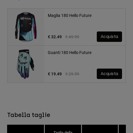
Maglia 180 Hello Future
Price reduced from
to
€ 32.49
€ 49.99
Acquista
Guanti 180 Hello Future
Price reduced from
to
€ 19.49
€ 29.99
Acquista
Tabella taglie
Taglia della
Tag