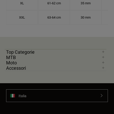
XL
61-62 cm
35 mm
19.
XXL
63-64 cm
30 mm
20.
Top Categorie
MTB
Moto
Accessori
Italia