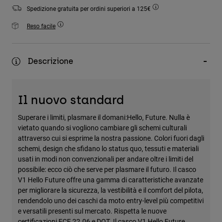
Accessori
Spedizione gratuita per ordini superiori a 125€
Reso facile
Tutti gli accessori
Borse e zaini
Cappelli e Berretti
Descrizione
Vedi tutto
Il nuovo standard
Superare i limiti, plasmare il domani:Hello, Future. Nulla è
vietato quando si vogliono cambiare gli schemi culturali
attraverso cui si esprime la nostra passione. Colori fuori dagli
schemi, design che sfidano lo status quo, tessuti e materiali
usati in modi non convenzionali per andare oltre i limiti del
possibile: ecco ciò che serve per plasmare il futuro. Il casco
V1 Hello Future offre una gamma di caratteristiche avanzate
per migliorare la sicurezza, la vestibilità e il comfort del pilota,
rendendolo uno dei caschi da moto entry-level più competitivi
e versatili presenti sul mercato. Rispetta le nuove
certificazioni ECE 22.06 e DOT. Il casco V1 Hello Future