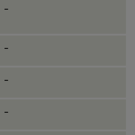
_
_
_
_