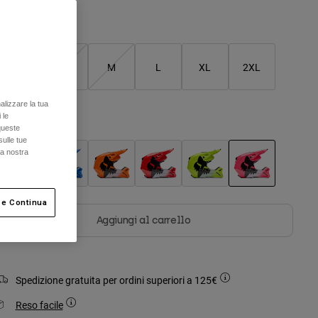
Tabella taglie
XS
S
M
L
XL
2XL
alizzare la tua
 le
olore -
Rosa
queste
sulle tue
la nostra
selezionato
 e Continua
Aggiungi al carrello
Spedizione gratuita per ordini superiori a 125€
Reso facile