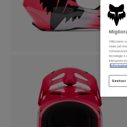
Miglior
Utilizziamo c
visita (ad ese
comunicazioni
tecnologie e c
interazioni o
Informativa
Gestisci