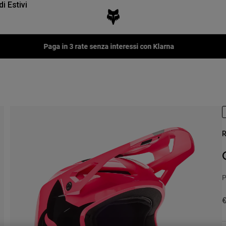
di Estivi
Paga in 3 rate senza interessi con Klarna
R
P
P
€