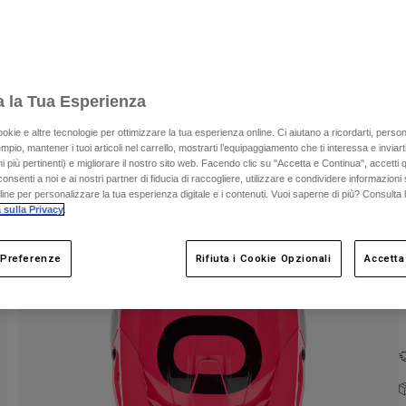
a la Tua Esperienza
ookie e altre tecnologie per ottimizzare la tua esperienza online. Ci aiutano a ricordarti, person
mpio, mantener i tuoi articoli nel carrello, mostrarti l’equipaggiamento che ti interessa e inviarti
C
 più pertinenti) e migliorare il nostro sito web. Facendo clic su "Accetta e Continua", accetti 
onsenti a noi e ai nostri partner di fiducia di raccogliere, utilizzare e condividere informazioni 
nline per personalizzare la tua esperienza digitale e i contenuti. Vuoi saperne di più? Consulta 
 sulla Privacy
.
 Preferenze
Rifiuta i Cookie Opzionali
Accetta