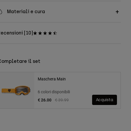
Materiali e cura
ecensioni [10]
Completare il set
Maschera Main
6 colori disponibili
Price reduced from
to
€ 26.00
€ 39.99
Acquista