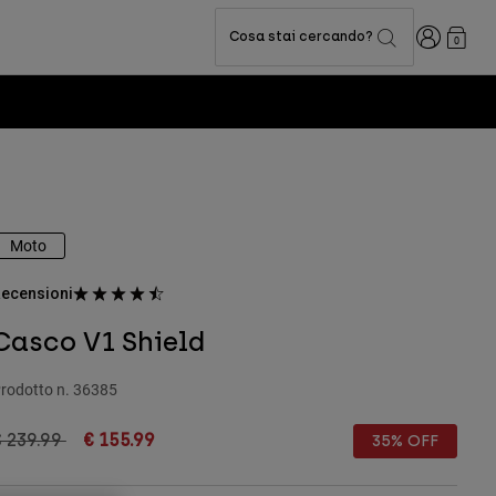
Accedi
Cosa stai cercando?
0
Moto
ecensioni
Casco V1 Shield
rodotto n.
36385
rice reduced from
to
 239.99
€ 155.99
35% OFF