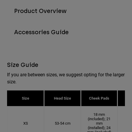
Product Overview
Accessories Guide
Size Guide
If you are between sizes, we suggest opting for the larger
size.
Size
Head Size
Cheek Pads
H
18 mm
(included); 21
XS
53-54 cm
mm
16.
(installed); 24