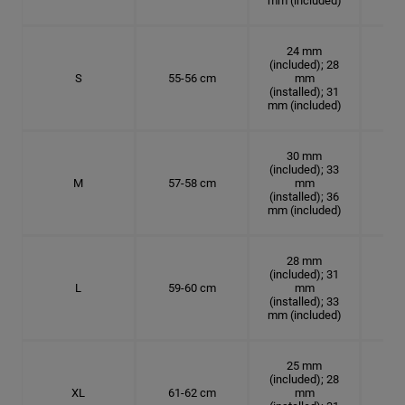
mm (included)
24 mm
(included); 28
S
55-56 cm
mm
17.
(installed); 31
mm (included)
30 mm
(included); 33
M
57-58 cm
mm
18.
(installed); 36
mm (included)
28 mm
(included); 31
L
59-60 cm
mm
18.7
(installed); 33
mm (included)
25 mm
(included); 28
XL
61-62 cm
mm
19.