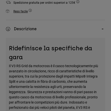
Spedizione gratuita per ordini superiori a 125€
Accessori
Reso facile
Tutti gli accessori
Borse e zaini
Descrizione
Cappelli e Berretti
Vedi tutto
Ridefinisce la specifiche da
gara
Il V3 RS Grid da motocross è il casco tecnologicamente più
avanzato in circolazione, ricco di caratteristiche di livello
superiore, tra cui la protezione dagli impatti Mips® Integra
Split e una calotta in fibra di carbonio, che aumenta
ulteriormente la resistenza agli urti, preservando la
leggerezza. Sicurezza e prestazioni vanno di pari passo in
questo casco da motocross di livello professionale, pronto
per affrontare le competizioni più dure. Indossato e
perfezionato dai più veloci piloti del pianeta, il V3 RS è