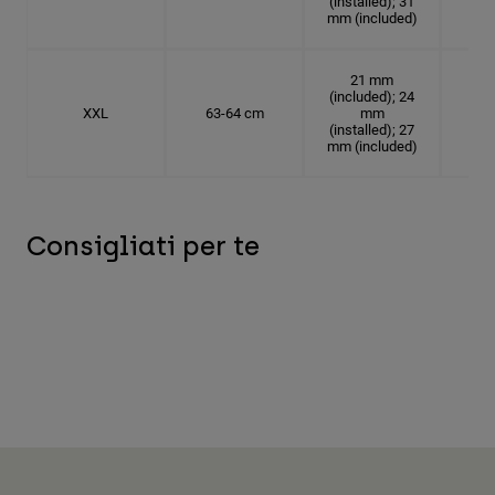
(installed); 31
mm (included)
21 mm
(included); 24
XXL
63-64 cm
mm
20.
(installed); 27
mm (included)
Consigliati per te