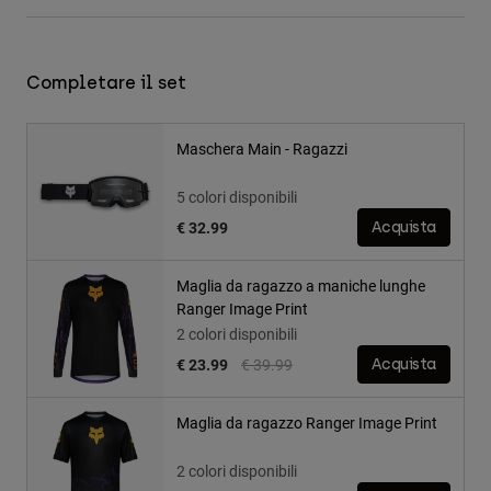
Completare il set
Maschera Main - Ragazzi
5 colori disponibili
€ 32.99
Acquista
Maglia da ragazzo a maniche lunghe
Ranger Image Print
2 colori disponibili
Price reduced from
to
€ 23.99
€ 39.99
Acquista
Maglia da ragazzo Ranger Image Print
2 colori disponibili