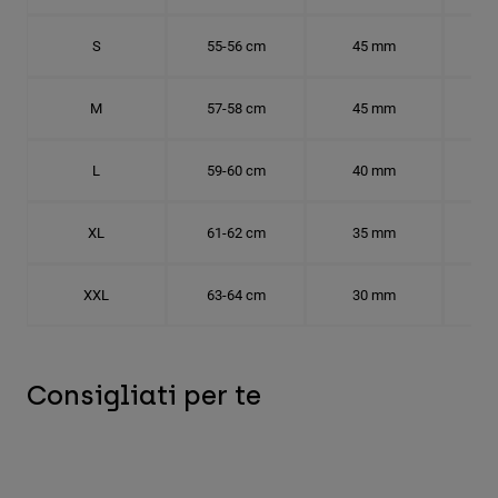
S
55-56 cm
45 mm
17.
M
57-58 cm
45 mm
18.
L
59-60 cm
40 mm
18.
XL
61-62 cm
35 mm
19.
XXL
63-64 cm
30 mm
20.
Consigliati per te