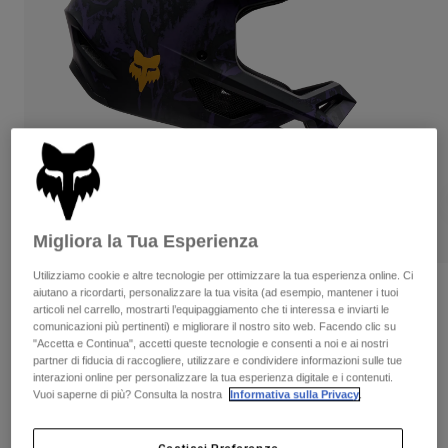
Pantaloni & Pantaloncini
Protezioni
Pantaloni
Camicie
Pantaloni
Maschere
Vedi tutto
Guanti
Calze
Pantaloncini
Vedi tutto
Giacche
Giacche
Donna
Protezioni
T-shirt
Guanti
Moto
Maschere
Felpe
Protezioni
Migliora la Tua Esperienza
Caschi
Giacche
Calze
Maglie​
Utilizziamo cookie e altre tecnologie per ottimizzare la tua esperienza online. Ci
Pantaloni & Pantaloncini
Maschere
Casco Youth Rampage Image Print
aiutano a ricordarti, personalizzare la tua visita (ad esempio, mantener i tuoi
Pantaloni
articoli nel carrello, mostrarti l’equipaggiamento che ti interessa e inviarti le
Borse e accessori
Camicie
comunicazioni più pertinenti) e migliorare il nostro sito web. Facendo clic su
Stivali
Calze
Prodotto n.
38333
"Accetta e Continua", accetti queste tecnologie e consenti a noi e ai nostri
Vedi tutto
Parti di ricambio
partner di fiducia di raccogliere, utilizzare e condividere informazioni sulle tue
Protezioni
interazioni online per personalizzare la tua esperienza digitale e i contenuti.
Price reduced from
to
Accessori
€ 219.99
€ 142.99
35% OFF
Guanti
Vuoi saperne di più? Consulta la nostra
Informativa sulla Privacy
.
Bambini
Maschere
Parti di ricambio
Gestisci Preferenze