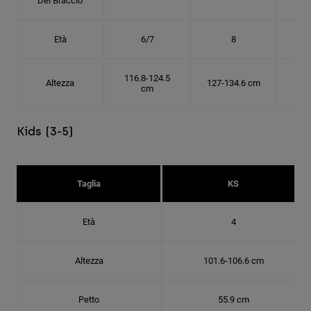
Del Braccio
Età
6/7
8
116.8-124.5
Altezza
127-134.6 cm
137
cm
Kids (3-5)
Taglia
KS
Età
4
Altezza
101.6-106.6 cm
Petto
55.9 cm