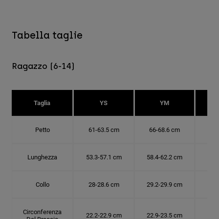
Tabella taglie
Ragazzo (6-14)
Taglia
YS
YM
Petto
61-63.5 cm
66-68.6 cm
71-
Lunghezza
53.3-57.1 cm
58.4-62.2 cm
63.
Collo
28-28.6 cm
29.2-29.9 cm
30.
Circonferenza
22.2-22.9 cm
22.9-23.5 cm
24.