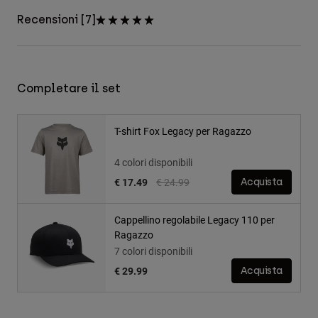
Recensioni [7]
Completare il set
T-shirt Fox Legacy per Ragazzo
4 colori disponibili
Price reduced from
to
€ 17.49
€ 24.99
Acquista
Cappellino regolabile Legacy 110 per
Ragazzo
7 colori disponibili
€ 29.99
Acquista