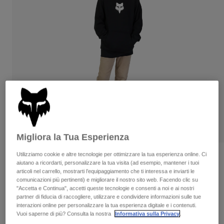
Pantaloni & Pantaloncini
Protezioni
Pantaloni
Camicie
Pantaloni
Maschere
Vedi tutto
Guanti
Calze
Pantaloncini
Vedi tutto
Giacche
Giacche
Donna
Protezioni
T-shirt
Guanti
Moto
Maschere
Felpe
Protezioni
Caschi
Giacche
Calze
Maglie​
Migliora la Tua Esperienza
Pantaloni & Pantaloncini
Maschere
Pantaloni
Utilizziamo cookie e altre tecnologie per ottimizzare la tua esperienza online. Ci
Borse e accessori
Camicie
Recensioni
aiutano a ricordarti, personalizzare la tua visita (ad esempio, mantener i tuoi
Stivali
Calze
articoli nel carrello, mostrarti l’equipaggiamento che ti interessa e inviarti le
Vedi tutto
Felpa con Cappuccio Legacy per
Parti di ricambio
comunicazioni più pertinenti) e migliorare il nostro sito web. Facendo clic su
Protezioni
Ragazzo
"Accetta e Continua", accetti queste tecnologie e consenti a noi e ai nostri
Accessori
Guanti
partner di fiducia di raccogliere, utilizzare e condividere informazioni sulle tue
interazioni online per personalizzare la tua esperienza digitale e i contenuti.
Prodotto n.
31801
Bambini
Maschere
Vuoi saperne di più? Consulta la nostra
Informativa sulla Privacy
.
Parti di ricambio