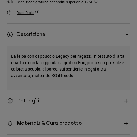
Spedizione gratuita per ordini superiori a 125€
Accessori
Reso facile
Tutti gli accessori
Borse e zaini
Descrizione
Cappelli e Berretti
Vedi tutto
La felpa con cappuccio Legacy per ragazzi, in tessuto di alta
qualità e con la leggendaria grafica Fox, porta sempre stile e
calore: a scuola, al parco, sui sentieri e in ogni altra
avventura, mettendo KO il freddo.
Dettagli
Materiali & Cura prodotto