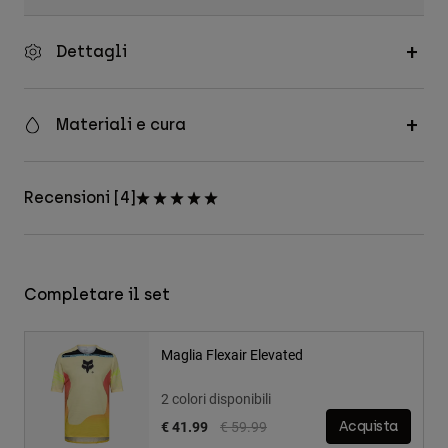
Dettagli
Materiali e cura
Recensioni [4]
Completare il set
Maglia Flexair Elevated
2 colori disponibili
Price reduced from
to
€ 41.99
€ 59.99
Acquista