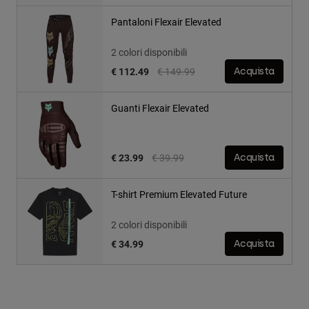
Pantaloni Flexair Elevated
2 colori disponibili
Price reduced from
to
€ 112.49
€ 149.99
Acquista
Guanti Flexair Elevated
Price reduced from
to
€ 23.99
€ 39.99
Acquista
T-shirt Premium Elevated Future
2 colori disponibili
€ 34.99
Acquista