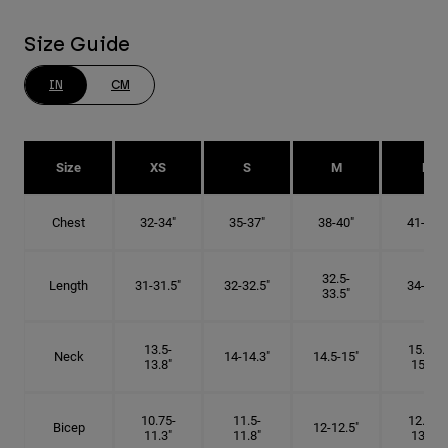
Size Guide
IN
CM
Size
XS
S
M
L
Chest
32-34"
35-37"
38-40"
41-43"
32.5-
Length
31-31.5"
32-32.5"
34-35"
33.5"
13.5-
15.25-
Neck
14-14.3"
14.5-15"
13.8"
15.5"
10.75-
11.5-
12.75-
Bicep
12-12.5"
11.3"
11.8"
13.3"