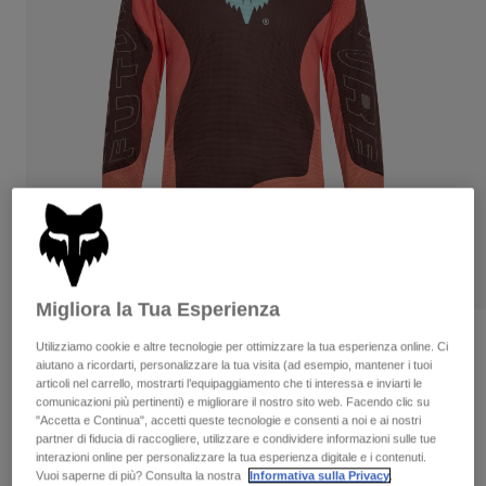
Pantaloni & Pantaloncini
Protezioni
Pantaloni
Camicie
Pantaloni
Maschere
Vedi tutto
Guanti
Calze
Pantaloncini
Vedi tutto
Giacche
Giacche
Donna
Protezioni
T-shirt
Guanti
Moto
Maschere
Felpe
Protezioni
Caschi
Giacche
Calze
Maglie​
Pantaloni & Pantaloncini
Migliora la Tua Esperienza
Maschere
Pantaloni
Borse e accessori
Camicie
Recensioni
Utilizziamo cookie e altre tecnologie per ottimizzare la tua esperienza online. Ci
Stivali
Calze
aiutano a ricordarti, personalizzare la tua visita (ad esempio, mantener i tuoi
Vedi tutto
Flexair Elevated Maglia a maniche
articoli nel carrello, mostrarti l’equipaggiamento che ti interessa e inviarti le
Parti di ricambio
Protezioni
comunicazioni più pertinenti) e migliorare il nostro sito web. Facendo clic su
lunghe
Accessori
"Accetta e Continua", accetti queste tecnologie e consenti a noi e ai nostri
Guanti
partner di fiducia di raccogliere, utilizzare e condividere informazioni sulle tue
Prodotto n.
33438
Bambini
interazioni online per personalizzare la tua esperienza digitale e i contenuti.
Maschere
Parti di ricambio
Vuoi saperne di più? Consulta la nostra
Informativa sulla Privacy
.