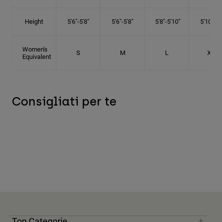
Height
5'6"-5'8"
5'6"-5'8"
5'8"-5'10"
5'10"- 6'
Women's
S
M
L
XL
Equivalent
Consigliati per te
Top Categorie