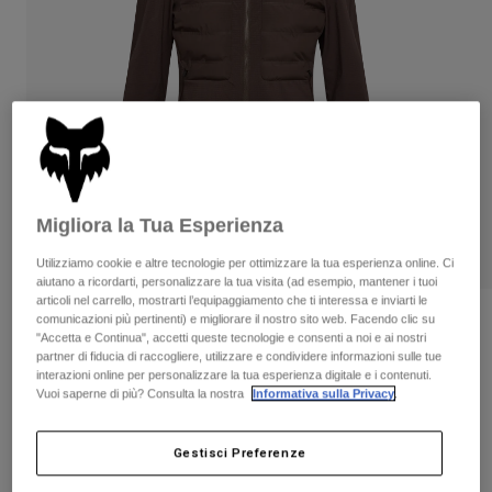
Pantaloni & Pantaloncini
Protezioni
Pantaloni
Camicie
Pantaloni
Maschere
Vedi tutto
Guanti
Calze
Pantaloncini
Vedi tutto
Giacche
Giacche
Donna
Protezioni
T-shirt
Guanti
Moto
Migliora la Tua Esperienza
Maschere
Felpe
Protezioni
Caschi
Utilizziamo cookie e altre tecnologie per ottimizzare la tua esperienza online. Ci
Giacche
aiutano a ricordarti, personalizzare la tua visita (ad esempio, mantener i tuoi
Calze
Maglie​
articoli nel carrello, mostrarti l’equipaggiamento che ti interessa e inviarti le
Pantaloni & Pantaloncini
Maschere
comunicazioni più pertinenti) e migliorare il nostro sito web. Facendo clic su
Recensioni
Pantaloni
"Accetta e Continua", accetti queste tecnologie e consenti a noi e ai nostri
Borse e accessori
Camicie
partner di fiducia di raccogliere, utilizzare e condividere informazioni sulle tue
Giacca ibrida Fire Hybrid
Stivali
Calze
interazioni online per personalizzare la tua esperienza digitale e i contenuti.
Vedi tutto
Vuoi saperne di più? Consulta la nostra
Informativa sulla Privacy
.
Parti di ricambio
Protezioni
Prodotto n.
32390
Accessori
Guanti
Gestisci Preferenze
Price reduced from
to
€ 229.99
€ 137.99
40% OFF
Bambini
Maschere
Parti di ricambio