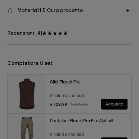
Materiali & Cura prodotto
Recensioni [4]
Completare il set
Gilet Flexair Fire
3 colori disponibili
Price reduced from
to
€ 129.99
€ 199.99
Acquista
Pantaloni Flexair Pro Fire Alpha®
2 colori disponibili