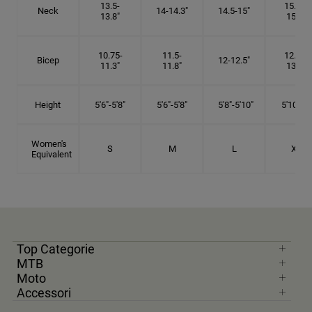
13.5-
15.25-
Neck
14-14.3"
14.5-15"
13.8"
15.5"
10.75-
11.5-
12.75-
Bicep
12-12.5"
11.3"
11.8"
13.3"
Height
5'6"-5'8"
5'6"-5'8"
5'8"-5'10"
5'10"- 6'
Women's
S
M
L
XL
Equivalent
Top Categorie
MTB
Moto
Accessori