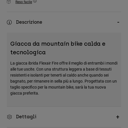
Reso facile
Accessori
Tutti gli accessori
Descrizione
Borse e zaini
Cappelli e Berretti
Giacca da mountain bike calda e
Vedi tutto
tecnologica
La giacca ibrida Flexair Fire offre il meglio di entrambi i mondi
alle tue uscite. Con una struttura leggera a base di tessuti
resistenti e isolanti per tenerti al caldo anche quando sei
bagnato, per rimanere in sella più a lungo. Progettata con un
taglio specifico per la mountain bike, sarà la tua nuova
giacca preferita.
Dettagli