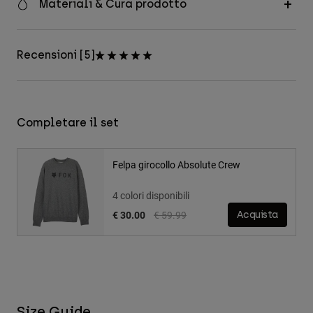
Materiali & Cura prodotto
Recensioni [5]
Completare il set
Felpa girocollo Absolute Crew
4 colori disponibili
Price reduced from
to
€ 30.00
€ 59.99
Acquista
Size Guide