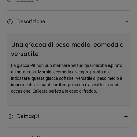
Accessori
Tutti gli accessori
Descrizione
Borse e zaini
Cappelli e Berretti
Una giacca di peso medio, comoda e
Vedi tutto
versatile
La giacca Pit non può mancare nel tuo guardaroba ispirato
al motocross. Morbida, comoda e sempre pronta da
indossare, questa giacca softshell versatile di peso medio è
impermeabile e mantiene il corpo caldo e asciutto, in ogni
occasione. L'alleata perfetta in caso di freddo.
Dettagli