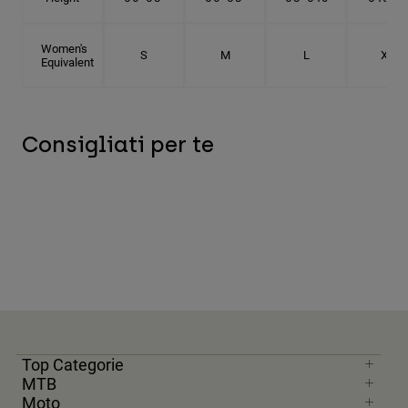
Women's
S
M
L
XL
Equivalent
Consigliati per te
Top Categorie
MTB
Moto