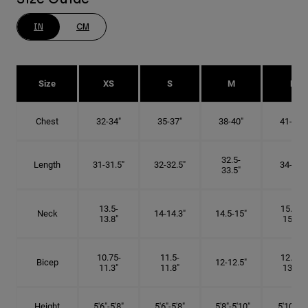
IN
CM
Size
XS
S
M
L
Chest
32-34"
35-37"
38-40"
41-43"
32.5-
Length
31-31.5"
32-32.5"
34-35"
33.5"
13.5-
15.25-
Neck
14-14.3"
14.5-15"
13.8"
15.5"
10.75-
11.5-
12.75-
Bicep
12-12.5"
11.3"
11.8"
13.3"
Height
5'6"-5'8"
5'6"-5'8"
5'8"-5'10"
5'10"- 6'