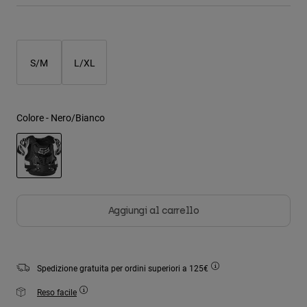
Giacche
Esplora Moto
T-shirt
Calze
Felpe
Vedi tutto
Product Help
Vedi tutto
Esplora MTB
S/M
L/XL
Guida all'attrezzatura per motocross
Abbigliamento Casual
Product Help
Accessori
Guida alla cura del casco
Colore -
Nero/Bianco
Guida all'attrezzatura per MTB
Tops
Guida alla cura degli Stivali
Cappelli e Berretti
Felpe
Guida alla cura del casco
Borse e zaini
Giacche
selezionato
Calzini
Pantaloni​
Adesivi
Aggiungi al carrello
Pantaloncini
Altri Accessori
Costumi
Vedi tutto
Vedi tutto
Spedizione gratuita per ordini superiori a 125€
Reso facile