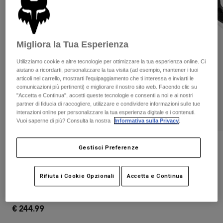
Pantaloni & Pantaloncini
Protezioni
Pantaloni
Camicie
Pantaloni
Maschere
Vedi tutto
Guanti
Calze
Migliora la Tua Esperienza
Pantaloncini
Vedi tutto
Giacche
Utilizziamo cookie e altre tecnologie per ottimizzare la tua esperienza online. Ci
Giacche
aiutano a ricordarti, personalizzare la tua visita (ad esempio, mantener i tuoi
Donna
articoli nel carrello, mostrarti l’equipaggiamento che ti interessa e inviarti le
Protezioni
comunicazioni più pertinenti) e migliorare il nostro sito web. Facendo clic su
T-shirt
Guanti
Moto
"Accetta e Continua", accetti queste tecnologie e consenti a noi e ai nostri
partner di fiducia di raccogliere, utilizzare e condividere informazioni sulle tue
Maschere
Felpe
interazioni online per personalizzare la tua esperienza digitale e i contenuti.
Protezioni
Caschi
Vuoi saperne di più? Consulta la nostra
Informativa sulla Privacy
.
Giacche
Calze
Maglie​
Pantaloni & Pantaloncini
Maschere
Recensioni
Gestisci Preferenze
Pantaloni
Borse e accessori
Camicie
Gilet Raptor - CE
Stivali
Calze
Vedi tutto
Rifiuta i Cookie Opzionali
Accetta e Continua
Parti di ricambio
Protezioni
Prodotto n.
24814
Accessori
Guanti
€ 244.99
Bambini
Maschere
Parti di ricambio