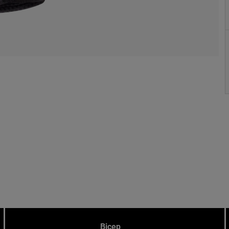
Bicep