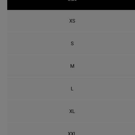
XS
S
M
L
XL
XXL