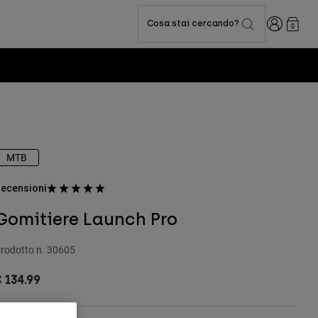
Accedi
Cosa stai cercando?
0
MTB
ecensioni
Gomitiere Launch Pro
rodotto n.
30605
 134.99