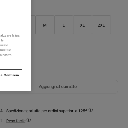
Tabella taglie
XS
S
M
L
XL
2XL
alizzare la tua
 le
queste
olore -
Nero
sulle tue
la nostra
selezionato
 e Continua
Aggiungi al carrello
Spedizione gratuita per ordini superiori a 125€
Reso facile