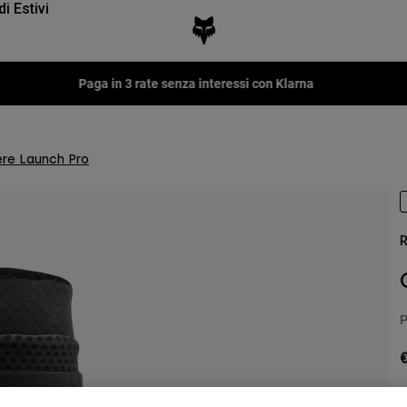
di Estivi
Fox LAB Capsule Collection -
Scopri
re Launch Pro
R
P
€