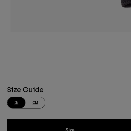
Size Guide
IN
CM
Size