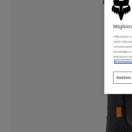
Miglior
Utilizziamo c
visita (ad ese
comunicazioni
tecnologie e c
interazioni o
Informativa
Gestisci