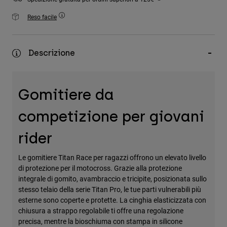
Accessori
Reso facile
Tutti gli accessori
Borse e zaini
Descrizione
Cappelli e Berretti
Vedi tutto
Gomitiere da
competizione per giovani
rider
Le gomitiere Titan Race per ragazzi offrono un elevato livello
di protezione per il motocross. Grazie alla protezione
integrale di gomito, avambraccio e tricipite, posizionata sullo
stesso telaio della serie Titan Pro, le tue parti vulnerabili più
esterne sono coperte e protette. La cinghia elasticizzata con
chiusura a strappo regolabile ti offre una regolazione
precisa, mentre la bioschiuma con stampa in silicone