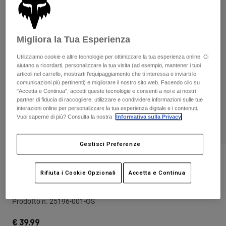
Pantaloni & Pantaloncini
Protezioni
Pantaloni
Camicie
Pantaloni
Maschere
Vedi tutto
Guanti
Migliora la Tua Esperienza
Calze
Pantaloncini
Utilizziamo cookie e altre tecnologie per ottimizzare la tua esperienza online. Ci
Vedi tutto
Giacche
aiutano a ricordarti, personalizzare la tua visita (ad esempio, mantener i tuoi
Giacche
Donna
articoli nel carrello, mostrarti l’equipaggiamento che ti interessa e inviarti le
comunicazioni più pertinenti) e migliorare il nostro sito web. Facendo clic su
Protezioni
"Accetta e Continua", accetti queste tecnologie e consenti a noi e ai nostri
T-shirt
Guanti
Moto
partner di fiducia di raccogliere, utilizzare e condividere informazioni sulle tue
interazioni online per personalizzare la tua esperienza digitale e i contenuti.
Maschere
Felpe
Vuoi saperne di più? Consulta la nostra
Informativa sulla Privacy
.
Protezioni
Caschi
Giacche
Calze
Maglie​
Pantaloni & Pantaloncini
Maschere
Gestisci Preferenze
Pantaloni
Borse e accessori
Camicie
Recensioni
Stivali
Calze
Rifiuta i Cookie Opzionali
Accetta e Continua
Vedi tutto
Gomitiere Titan Race per Ragazzo - CE
Parti di ricambio
Protezioni
Accessori
Guanti
Prodotto n.
25196-001-OS
Bambini
Maschere
Parti di ricambio
€ 39.99