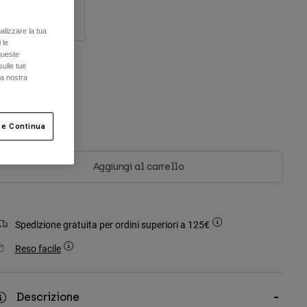
S/M
L/XL
alizzare la tua
 le
queste
sulle tue
olore -
Nero
la nostra
 e Continua
selezionato
Aggiungi al carrello
Spedizione gratuita per ordini superiori a 125€
Reso facile
Descrizione