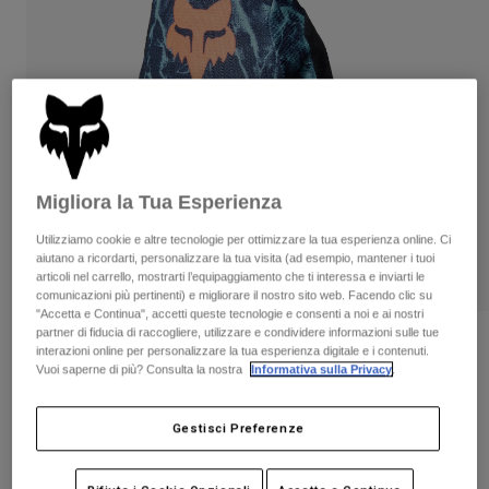
Pantaloni & Pantaloncini
Protezioni
Pantaloni
Camicie
Pantaloni
Maschere
Vedi tutto
Guanti
Calze
Pantaloncini
Vedi tutto
Giacche
Giacche
Donna
Protezioni
Migliora la Tua Esperienza
T-shirt
Guanti
Moto
Maschere
Felpe
Utilizziamo cookie e altre tecnologie per ottimizzare la tua esperienza online. Ci
Protezioni
aiutano a ricordarti, personalizzare la tua visita (ad esempio, mantener i tuoi
Caschi
Giacche
articoli nel carrello, mostrarti l’equipaggiamento che ti interessa e inviarti le
Calze
Maglie​
comunicazioni più pertinenti) e migliorare il nostro sito web. Facendo clic su
Pantaloni & Pantaloncini
Maschere
"Accetta e Continua", accetti queste tecnologie e consenti a noi e ai nostri
Pantaloni
partner di fiducia di raccogliere, utilizzare e condividere informazioni sulle tue
Borse e accessori
Camicie
Recensioni
interazioni online per personalizzare la tua esperienza digitale e i contenuti.
Stivali
Calze
Vuoi saperne di più? Consulta la nostra
Informativa sulla Privacy
.
Vedi tutto
Guanti da ragazzo Ranger Image Print
Parti di ricambio
Protezioni
Accessori
Gestisci Preferenze
Guanti
Prodotto n.
38273
Bambini
Maschere
Parti di ricambio
Price reduced from
to
€ 27.99
€ 18.19
35% OFF