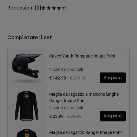
Recensioni [1]
Completare il set
Casco Youth Rampage Image Print
2 colori disponibili
Price reduced from
to
€ 142.99
€ 219.99
Acquista
Maglia da ragazzo a maniche lunghe
Ranger Image Print
2 colori disponibili
Price reduced from
to
€ 23.99
€ 39.99
Acquista
Maglia da ragazzo Ranger Image Print