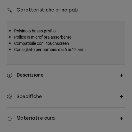
Accessori
Caratteristiche principali
Tutti gli accessori
Borse e zaini
Polsino a basso profilo
Cappelli e Berretti
Pollice in microfibra assorbente
Compatibile con i touchscreen
Vedi tutto
Consigliato per bambini dai 6 ai 12 anni
Descrizione
Specifiche
Materiali e cura