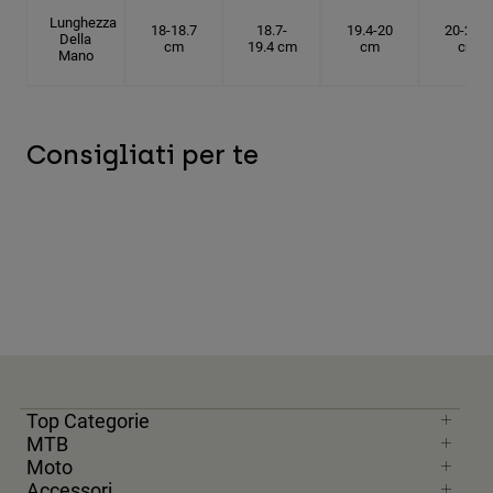
Lunghezza
18-18.7
18.7-
19.4-20
20-20.6
Della
cm
19.4 cm
cm
cm
Mano
Consigliati per te
Top Categorie
MTB
Moto
Accessori