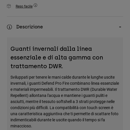
Accessori
Reso facile
Tutti gli accessori
Borse e zaini
Descrizione
Cappelli e Berretti
Vedi tutto
Guanti invernali dalla linea
essenziale e di alta gamma con
trattamento DWR.
Sviluppati per tenere le mani calde durante le lunghe uscite
invernali, i guanti Defend Pro Fire combinano linea essenziale
e materiali impermeabili. Il trattamento DWR (Durable Water
Repellent) allontana l'acqua e mantiene i guanti puliti e
asciutti, mentre il tessuto softshell a 3 strati protegge nelle
condizioni più difficili. La compatibilità con touch screen è
una caratteristica aggiuntiva che ti permette di scattare foto
indimenticabili durante le uscite quando il tempo si fa
minaccioso.