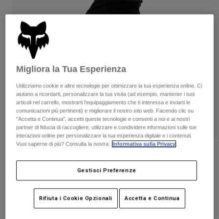
Pantaloni & Pantaloncini
Protezioni
Pantaloni
Camicie
Pantaloni
Maschere
Vedi tutto
Guanti
Calze
Pantaloncini
Vedi tutto
Giacche
Migliora la Tua Esperienza
Giacche
Donna
Protezioni
Utilizziamo cookie e altre tecnologie per ottimizzare la tua esperienza online. Ci
T-shirt
Guanti
Moto
aiutano a ricordarti, personalizzare la tua visita (ad esempio, mantener i tuoi
articoli nel carrello, mostrarti l’equipaggiamento che ti interessa e inviarti le
Maschere
Felpe
comunicazioni più pertinenti) e migliorare il nostro sito web. Facendo clic su
Protezioni
Caschi
"Accetta e Continua", accetti queste tecnologie e consenti a noi e ai nostri
Giacche
partner di fiducia di raccogliere, utilizzare e condividere informazioni sulle tue
Calze
Maglie​
interazioni online per personalizzare la tua esperienza digitale e i contenuti.
Pantaloni & Pantaloncini
Maschere
Vuoi saperne di più? Consulta la nostra
Informativa sulla Privacy
.
Pantaloni
Borse e accessori
Camicie
Recensioni
Stivali
Calze
Vedi tutto
Gestisci Preferenze
Guanti Defend Pro Fire
Parti di ricambio
Protezioni
Accessori
Guanti
Prodotto n.
33802
Rifiuta i Cookie Opzionali
Accetta e Continua
Bambini
Maschere
Parti di ricambio
€ 54.99