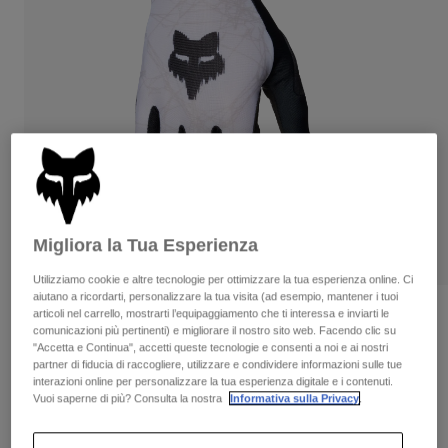
Pantaloni & Pantaloncini
Protezioni
Pantaloni
Camicie
Pantaloni
Maschere
Vedi tutto
Guanti
Calze
Pantaloncini
Vedi tutto
Giacche
Giacche
Donna
Protezioni
T-shirt
Guanti
Moto
Maschere
Felpe
Protezioni
Caschi
Migliora la Tua Esperienza
Giacche
Calze
Maglie​
Utilizziamo cookie e altre tecnologie per ottimizzare la tua esperienza online. Ci
Pantaloni & Pantaloncini
Maschere
aiutano a ricordarti, personalizzare la tua visita (ad esempio, mantener i tuoi
Pantaloni
Borse e accessori
Camicie
Guanti Flexair Diffuse Edizione
articoli nel carrello, mostrarti l’equipaggiamento che ti interessa e inviarti le
Stivali
comunicazioni più pertinenti) e migliorare il nostro sito web. Facendo clic su
Calze
Speciale
Vedi tutto
"Accetta e Continua", accetti queste tecnologie e consenti a noi e ai nostri
Parti di ricambio
Protezioni
partner di fiducia di raccogliere, utilizzare e condividere informazioni sulle tue
Prodotto n.
38181
Accessori
interazioni online per personalizzare la tua esperienza digitale e i contenuti.
Guanti
Vuoi saperne di più? Consulta la nostra
Informativa sulla Privacy
.
€ 44.99
Bambini
Maschere
Parti di ricambio