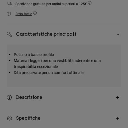
Accessori
Spedizione gratuita per ordini superiori a 125€
Reso facile
Tutti gli accessori
Borse e zaini
Caratteristiche principali
Cappelli e Berretti
Vedi tutto
Polsino a basso profilo
Materiali leggeri per una vestibilità aderente e una
traspirabilità eccezionale
Dita precurvate per un comfort ottimale
Descrizione
Specifiche