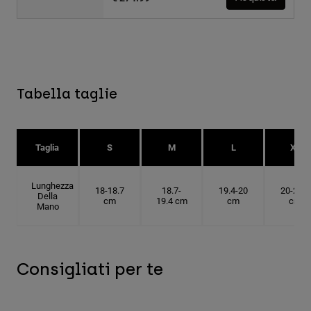
Tabella taglie
Taglia
S
M
L
XL
Lunghezza
18-18.7
18.7-
19.4-20
20-20.6
Della
cm
19.4 cm
cm
cm
Mano
Consigliati per te