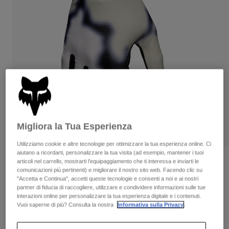
Pantaloni & Pantaloncini
Protezioni
Pantaloni
Camicie
Pantaloni
Maschere
Vedi tutto
Guanti
Calze
Pantaloncini
Vedi tutto
Giacche
Giacche
Donna
Protezioni
T-shirt
Guanti
Moto
Maschere
Felpe
Protezioni
Caschi
Migliora la Tua Esperienza
Giacche
Calze
Maglie​
Pantaloni & Pantaloncini
Utilizziamo cookie e altre tecnologie per ottimizzare la tua esperienza online. Ci
Maschere
aiutano a ricordarti, personalizzare la tua visita (ad esempio, mantener i tuoi
Pantaloni
Borse e accessori
Camicie
Recensioni
articoli nel carrello, mostrarti l’equipaggiamento che ti interessa e inviarti le
Stivali
Calze
comunicazioni più pertinenti) e migliorare il nostro sito web. Facendo clic su
Vedi tutto
"Accetta e Continua", accetti queste tecnologie e consenti a noi e ai nostri
Guanti Flexair Greg Minnaar
Parti di ricambio
Protezioni
partner di fiducia di raccogliere, utilizzare e condividere informazioni sulle tue
Accessori
interazioni online per personalizzare la tua esperienza digitale e i contenuti.
Guanti
Prodotto n.
38744
Vuoi saperne di più? Consulta la nostra
Informativa sulla Privacy
.
Bambini
Maschere
Parti di ricambio
€ 54.99