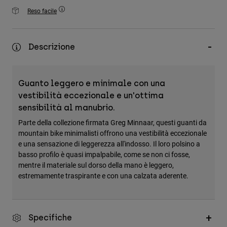
Accessori
Reso facile
Tutti gli accessori
Borse e zaini
Descrizione
Cappelli e Berretti
Vedi tutto
Guanto leggero e minimale con una
vestibilità eccezionale e un'ottima
sensibilità al manubrio.
Parte della collezione firmata Greg Minnaar, questi guanti da
mountain bike minimalisti offrono una vestibilità eccezionale
e una sensazione di leggerezza all'indosso. Il loro polsino a
basso profilo è quasi impalpabile, come se non ci fosse,
mentre il materiale sul dorso della mano è leggero,
estremamente traspirante e con una calzata aderente.
Specifiche