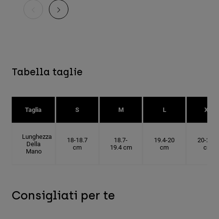
Tabella taglie
Taglia
S
M
L
XL
Lunghezza
18-18.7
18.7-
19.4-20
20-20.6
Della
cm
19.4 cm
cm
cm
Mano
Consigliati per te