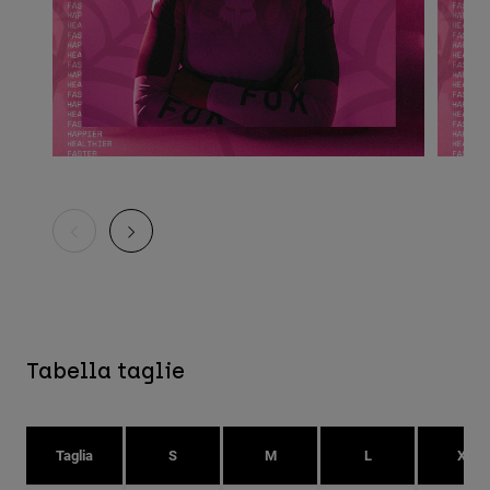
Tabella taglie
Taglia
S
M
L
XL