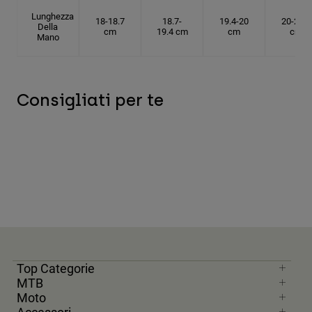
Lunghezza
18-18.7
18.7-
19.4-20
20-20.6
Della
cm
19.4 cm
cm
cm
Mano
Consigliati per te
Top Categorie
MTB
Moto