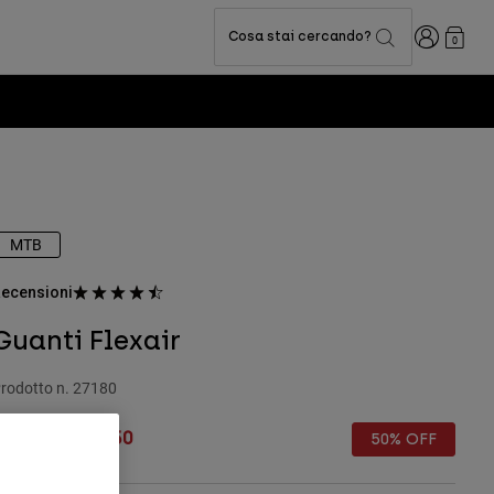
Accedi
Cosa stai cercando?
0
MTB
ecensioni
Guanti Flexair
rodotto n.
27180
rice reduced from
to
€ 34.99
€ 17.50
50% OFF