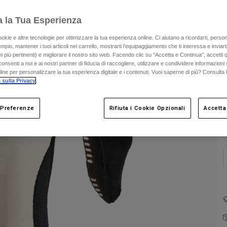
a la Tua Esperienza
ookie e altre tecnologie per ottimizzare la tua esperienza online. Ci aiutano a ricordarti, person
mpio, mantener i tuoi articoli nel carrello, mostrarti l’equipaggiamento che ti interessa e inviarti
 più pertinenti) e migliorare il nostro sito web. Facendo clic su "Accetta e Continua", accetti 
onsenti a noi e ai nostri partner di fiducia di raccogliere, utilizzare e condividere informazioni 
nline per personalizzare la tua esperienza digitale e i contenuti. Vuoi saperne di più? Consulta 
 sulla Privacy
.
C
 Preferenze
Rifiuta i Cookie Opzionali
Accetta