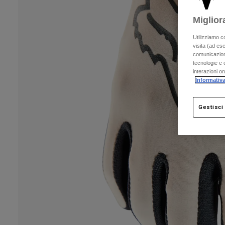
Miglior
Utilizziamo c
visita (ad ese
comunicazioni
tecnologie e c
interazioni o
Informativa
Gestisci