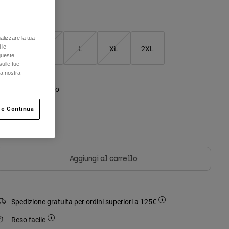
Tabella taglie
alizzare la tua
S
M
L
XL
2XL
 le
queste
sulle tue
la nostra
olore -
Rosa chiaro
 e Continua
selezionato
Aggiungi al carrello
Spedizione gratuita per ordini superiori a 125€
Reso facile