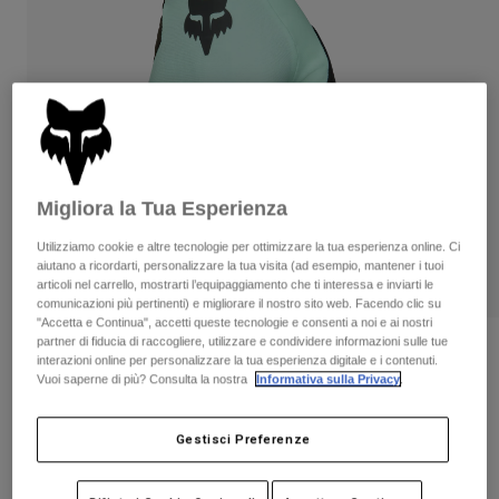
Pantaloni & Pantaloncini
Protezioni
Pantaloni
Camicie
Pantaloni
Maschere
Vedi tutto
Guanti
Calze
Pantaloncini
Vedi tutto
Giacche
Giacche
Donna
Protezioni
Migliora la Tua Esperienza
T-shirt
Guanti
Moto
Maschere
Felpe
Utilizziamo cookie e altre tecnologie per ottimizzare la tua esperienza online. Ci
Protezioni
Caschi
aiutano a ricordarti, personalizzare la tua visita (ad esempio, mantener i tuoi
Giacche
articoli nel carrello, mostrarti l’equipaggiamento che ti interessa e inviarti le
Calze
Maglie​
comunicazioni più pertinenti) e migliorare il nostro sito web. Facendo clic su
Pantaloni & Pantaloncini
Maschere
"Accetta e Continua", accetti queste tecnologie e consenti a noi e ai nostri
Pantaloni
partner di fiducia di raccogliere, utilizzare e condividere informazioni sulle tue
Borse e accessori
Camicie
Recensioni
interazioni online per personalizzare la tua esperienza digitale e i contenuti.
Stivali
Calze
Vuoi saperne di più? Consulta la nostra
Informativa sulla Privacy
.
Vedi tutto
Guanti Flexair
Parti di ricambio
Protezioni
Accessori
Guanti
Gestisci Preferenze
Prodotto n.
31496
Bambini
Maschere
Parti di ricambio
Price reduced from
to
€ 39.99
€ 25.99
35% OFF