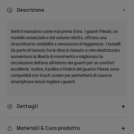
Accessori
Descrizione
Tutti gli accessori
Borse e zaini
Senti il manubrio come mai prima d'ora. I guanti Flexair, un
Cappelli e Berretti
modello essenziale e dal volume ridotto, offrono una
straordinaria vestibilità e sensazione di leggerezza. I tasselli
Vedi tutto
(la parte di tessuto fra le dita) in tessuto a rete elasticizzato
aumentano la libertà di movimento e migliorano la
circolazione dell'aria all'interno dei guanti per un comfort
eccellente. Inoltre, il pollice e l'indice del guanto Flexair sono
compatibili con touch screen per permetterti di usare lo
smartphone senza togliere i guanti.
Dettagli
Materiali & Cura prodotto