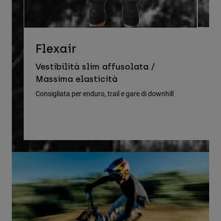
D
Flexair
Ve
Vestibilità slim affusolata /
le
Massima elasticità
Cons
Consigliata per enduro, trail e gare di downhill