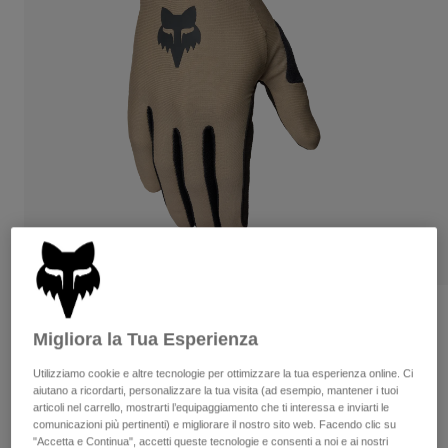
Pantaloni & Pantaloncini
Protezioni
Pantaloni
Camicie
Pantaloni
Maschere
Vedi tutto
Guanti
Calze
Pantaloncini
Vedi tutto
Giacche
Giacche
Donna
Protezioni
T-shirt
Guanti
Moto
Maschere
Felpe
Protezioni
Caschi
Giacche
Calze
Maglie​
Pantaloni & Pantaloncini
Maschere
Pantaloni
Borse e accessori
Camicie
Recensioni
Stivali
Calze
Migliora la Tua Esperienza
Vedi tutto
Guanti Flexair
Parti di ricambio
Protezioni
Utilizziamo cookie e altre tecnologie per ottimizzare la tua esperienza online. Ci
Accessori
aiutano a ricordarti, personalizzare la tua visita (ad esempio, mantener i tuoi
Guanti
Prodotto n.
38179
articoli nel carrello, mostrarti l’equipaggiamento che ti interessa e inviarti le
Bambini
Maschere
comunicazioni più pertinenti) e migliorare il nostro sito web. Facendo clic su
Parti di ricambio
€ 44.99
"Accetta e Continua", accetti queste tecnologie e consenti a noi e ai nostri