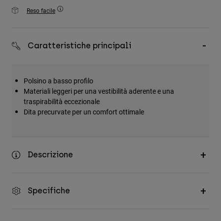
Accessori
Reso facile
Tutti gli accessori
Borse e zaini
Caratteristiche principali
Cappelli e Berretti
Vedi tutto
Polsino a basso profilo
Materiali leggeri per una vestibilità aderente e una
traspirabilità eccezionale
Dita precurvate per un comfort ottimale
Descrizione
Specifiche