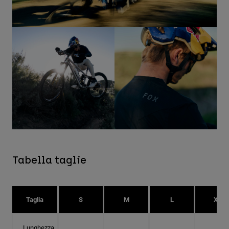
Tabella taglie
Taglia
S
M
L
XL
Lunghezza