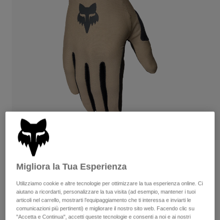
Pantaloni & Pantaloncini
Protezioni
Pantaloni
Camicie
Pantaloni
Maschere
Vedi tutto
Guanti
Calze
Pantaloncini
Vedi tutto
Giacche
Giacche
Donna
Protezioni
T-shirt
Guanti
Moto
Maschere
Felpe
Protezioni
Caschi
Giacche
Calze
Maglie​
Pantaloni & Pantaloncini
Maschere
Pantaloni
Borse e accessori
Camicie
Recensioni
Stivali
Calze
Migliora la Tua Esperienza
Vedi tutto
Guanti Flexair
Parti di ricambio
Protezioni
Utilizziamo cookie e altre tecnologie per ottimizzare la tua esperienza online. Ci
Accessori
aiutano a ricordarti, personalizzare la tua visita (ad esempio, mantener i tuoi
Guanti
Prodotto n.
38179
articoli nel carrello, mostrarti l’equipaggiamento che ti interessa e inviarti le
Bambini
Maschere
comunicazioni più pertinenti) e migliorare il nostro sito web. Facendo clic su
Parti di ricambio
€ 44.99
"Accetta e Continua", accetti queste tecnologie e consenti a noi e ai nostri