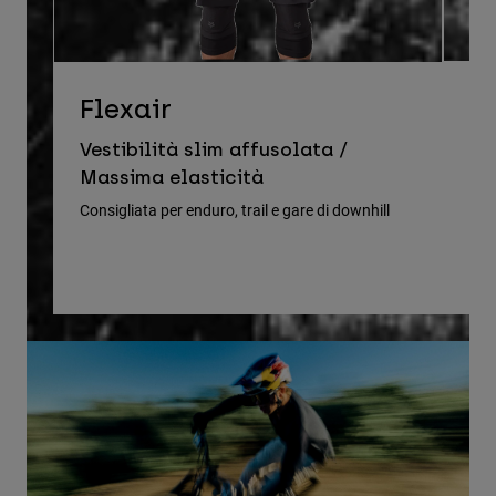
D
Flexair
Ve
Vestibilità slim affusolata /
le
Massima elasticità
Cons
Consigliata per enduro, trail e gare di downhill