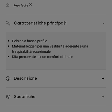
Accessori
Reso facile
Tutti gli accessori
Borse e zaini
Caratteristiche principali
Cappelli e Berretti
Vedi tutto
Polsino a basso profilo
Materiali leggeri per una vestibilità aderente e una
traspirabilità eccezionale
Dita precurvate per un comfort ottimale
Descrizione
Specifiche