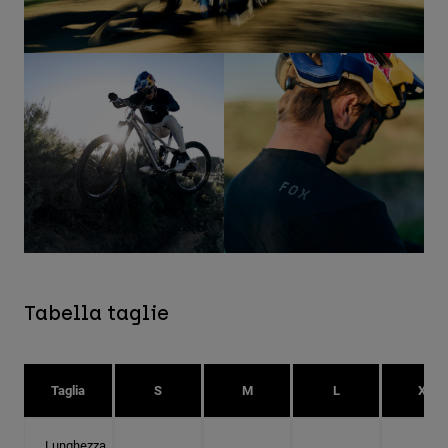
Tabella taglie
Taglia
S
M
L
XL
Lunghezza