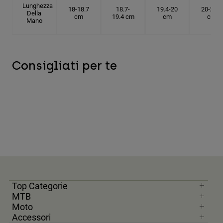
Lunghezza
18-18.7
18.7-
19.4-20
20-20.6
Della
cm
19.4 cm
cm
cm
Mano
Consigliati per te
Top Categorie
MTB
Moto
Accessori