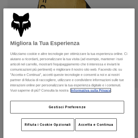
Pantaloni & Pantaloncini
Protezioni
Pantaloni
Camicie
Pantaloni
Maschere
Vedi tutto
Guanti
Calze
Pantaloncini
Vedi tutto
Giacche
Migliora la Tua Esperienza
Giacche
Donna
Protezioni
Utilizziamo cookie e altre tecnologie per ottimizzare la tua esperienza online. Ci
T-shirt
Guanti
Moto
aiutano a ricordarti, personalizzare la tua visita (ad esempio, mantener i tuoi
articoli nel carrello, mostrarti l’equipaggiamento che ti interessa e inviarti le
Maschere
Felpe
comunicazioni più pertinenti) e migliorare il nostro sito web. Facendo clic su
Protezioni
Caschi
"Accetta e Continua", accetti queste tecnologie e consenti a noi e ai nostri
Giacche
partner di fiducia di raccogliere, utilizzare e condividere informazioni sulle tue
Calze
Maglie​
interazioni online per personalizzare la tua esperienza digitale e i contenuti.
Pantaloni & Pantaloncini
Maschere
Vuoi saperne di più? Consulta la nostra
Informativa sulla Privacy
.
Pantaloni
Borse e accessori
Camicie
Recensioni
Stivali
Calze
Vedi tutto
Gestisci Preferenze
Guanti in gel Ranger
Parti di ricambio
Protezioni
Accessori
Guanti
Prodotto n.
33607
Rifiuta i Cookie Opzionali
Accetta e Continua
Bambini
Maschere
Parti di ricambio
€ 34.99