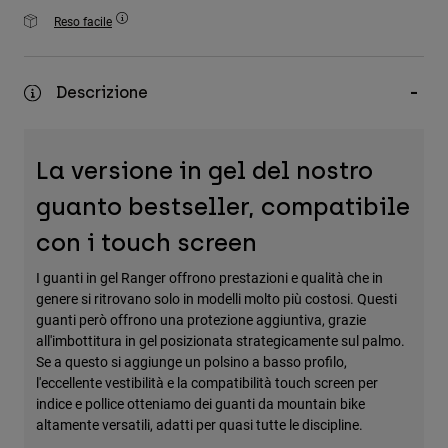
Accessori
Reso facile
Tutti gli accessori
Borse e zaini
Descrizione
Cappelli e Berretti
Vedi tutto
La versione in gel del nostro
guanto bestseller, compatibile
con i touch screen
I guanti in gel Ranger offrono prestazioni e qualità che in
genere si ritrovano solo in modelli molto più costosi. Questi
guanti però offrono una protezione aggiuntiva, grazie
all'imbottitura in gel posizionata strategicamente sul palmo.
Se a questo si aggiunge un polsino a basso profilo,
l'eccellente vestibilità e la compatibilità touch screen per
indice e pollice otteniamo dei guanti da mountain bike
altamente versatili, adatti per quasi tutte le discipline.