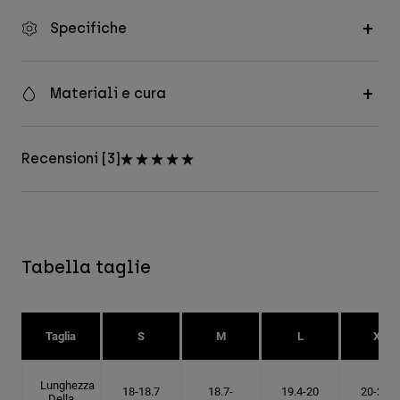
Specifiche
Materiali e cura
Recensioni [3]
Tabella taglie
Taglia
S
M
L
XL
Lunghezza
18-18.7
18.7-
19.4-20
20-20.6
Della