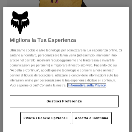
Pantaloni & Pantaloncini
Protezioni
Pantaloni
Camicie
Pantaloni
Maschere
Vedi tutto
Guanti
Calze
Pantaloncini
Vedi tutto
Giacche
Migliora la Tua Esperienza
Giacche
Donna
Protezioni
Utilizziamo cookie e altre tecnologie per ottimizzare la tua esperienza online. Ci
aiutano a ricordarti, personalizzare la tua visita (ad esempio, mantener i tuoi
T-shirt
Guanti
Moto
articoli nel carrello, mostrarti l’equipaggiamento che ti interessa e inviarti le
Maschere
Felpe
comunicazioni più pertinenti) e migliorare il nostro sito web. Facendo clic su
Protezioni
Caschi
"Accetta e Continua", accetti queste tecnologie e consenti a noi e ai nostri
Giacche
partner di fiducia di raccogliere, utilizzare e condividere informazioni sulle tue
Calze
Maglie​
interazioni online per personalizzare la tua esperienza digitale e i contenuti.
Pantaloni & Pantaloncini
Maschere
Vuoi saperne di più? Consulta la nostra
Informativa sulla Privacy
.
Pantaloni
Borse e accessori
Camicie
Recensioni
Stivali
Calze
Gestisci Preferenze
Vedi tutto
Guanti Ranger Kairos
Parti di ricambio
Protezioni
Accessori
Guanti
Prodotto n.
36903
Rifiuta i Cookie Opzionali
Accetta e Continua
Bambini
Maschere
Parti di ricambio
Price reduced from
to
€ 29.99
€ 17.99
40% OFF