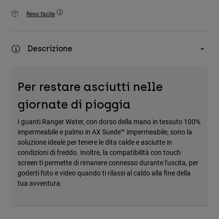
Accessori
Reso facile
Tutti gli accessori
Borse e zaini
Descrizione
Cappelli e Berretti
Vedi tutto
Per restare asciutti nelle
giornate di pioggia
I guanti Ranger Water, con dorso della mano in tessuto 100%
impermeabile e palmo in AX Suede™ impermeabile, sono la
soluzione ideale per tenere le dita calde e asciutte in
condizioni di freddo. Inoltre, la compatibilità con touch
screen ti permette di rimanere connesso durante l'uscita, per
goderti foto e video quando ti rilassi al caldo alla fine della
tua avventura.