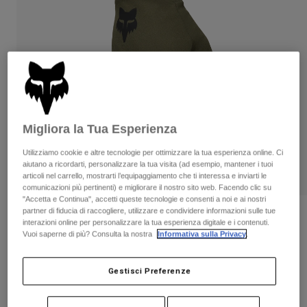
Pantaloni & Pantaloncini
Protezioni
Pantaloni
Camicie
Pantaloni
Maschere
Vedi tutto
Guanti
Calze
Pantaloncini
Vedi tutto
Giacche
Giacche
Donna
Protezioni
Migliora la Tua Esperienza
T-shirt
Guanti
Moto
Maschere
Felpe
Utilizziamo cookie e altre tecnologie per ottimizzare la tua esperienza online. Ci
Protezioni
Caschi
aiutano a ricordarti, personalizzare la tua visita (ad esempio, mantener i tuoi
Giacche
articoli nel carrello, mostrarti l’equipaggiamento che ti interessa e inviarti le
Calze
Maglie​
comunicazioni più pertinenti) e migliorare il nostro sito web. Facendo clic su
Pantaloni & Pantaloncini
Maschere
"Accetta e Continua", accetti queste tecnologie e consenti a noi e ai nostri
Pantaloni
partner di fiducia di raccogliere, utilizzare e condividere informazioni sulle tue
Borse e accessori
Camicie
Recensioni
interazioni online per personalizzare la tua esperienza digitale e i contenuti.
Stivali
Calze
Vuoi saperne di più? Consulta la nostra
Informativa sulla Privacy
.
Vedi tutto
Guanti Ranger Water
Parti di ricambio
Protezioni
Accessori
Guanti
Gestisci Preferenze
Prodotto n.
33794
Bambini
Maschere
Parti di ricambio
Price reduced from
to
€ 54.99
€ 32.99
40% OFF