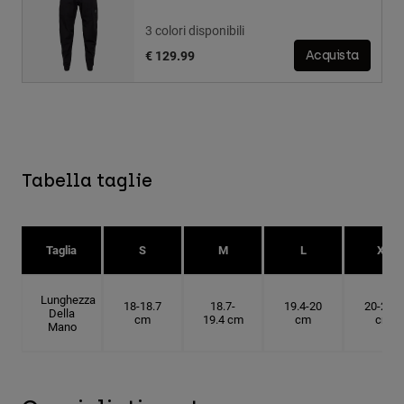
3 colori disponibili
€ 129.99
Acquista
Tabella taglie
Taglia
S
M
L
XL
Lunghezza
18-18.7
18.7-
19.4-20
20-20.6
Della
cm
19.4 cm
cm
cm
Mano