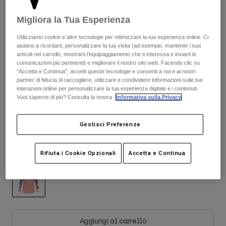
Giacche
Esplora Moto
T-shirt
€ 84.99
Migliora la Tua Esperienza
Calze
Felpe
Vedi tutto
Utilizziamo cookie e altre tecnologie per ottimizzare la tua esperienza online. Ci
Scopri il kit completo
.
Product Help
qui
Vedi tutto
Esplora MTB
aiutano a ricordarti, personalizzare la tua visita (ad esempio, mantener i tuoi
articoli nel carrello, mostrarti l’equipaggiamento che ti interessa e inviarti le
Guida all'attrezzatura per motocross
comunicazioni più pertinenti) e migliorare il nostro sito web. Facendo clic su
"Accetta e Continua", accetti queste tecnologie e consenti a noi e ai nostri
Abbigliamento Casual
Product Help
partner di fiducia di raccogliere, utilizzare e condividere informazioni sulle tue
Accessori
Guida alla cura del casco
Tabella taglie
interazioni online per personalizzare la tua esperienza digitale e i contenuti.
Guida all'attrezzatura per MTB
Vuoi saperne di più? Consulta la nostra
Informativa sulla Privacy
.
Tops
Guida alla cura degli Stivali
Cappelli e Berretti
S
M
L
XL
2XL
Felpe
Guida alla cura del casco
Borse e zaini
Gestisci Preferenze
Giacche
Calzini
Pantaloni​
Colore -
Peach
Adesivi
Rifiuta i Cookie Opzionali
Accetta e Continua
Pantaloncini
Altri Accessori
Costumi
Vedi tutto
Vedi tutto
selezionato
Aggiungi al carrello