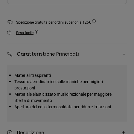
Accessori
Tutti gli accessori
Spedizione gratuita per ordini superiori a 125€
Borse e zaini
Reso facile
Cappelli e Berretti
Vedi tutto
Caratteristiche Principali
Materiali traspiranti
Tessuto aerodinamico sulle maniche per migliori
prestazioni
Materiale elasticizzato mutlidirezionale per maggiore
libertà di movimento
Apertura del collo termosaldata per ridurre irritazioni
Descrizione