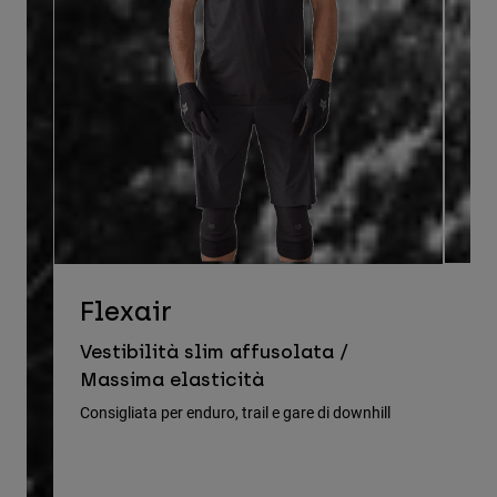
D
Flexair
Ve
Vestibilità slim affusolata /
le
Massima elasticità
Cons
Consigliata per enduro, trail e gare di downhill