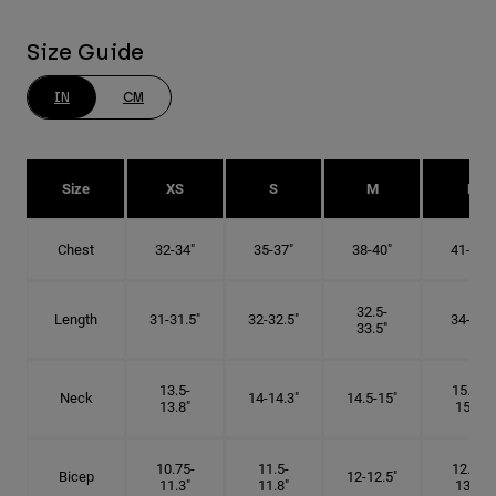
Size Guide
IN
CM
Size
XS
S
M
L
Chest
32-34"
35-37"
38-40"
41-43"
32.5-
Length
31-31.5"
32-32.5"
34-35"
33.5"
13.5-
15.25-
Neck
14-14.3"
14.5-15"
13.8"
15.5"
10.75-
11.5-
12.75-
Bicep
12-12.5"
11.3"
11.8"
13.3"