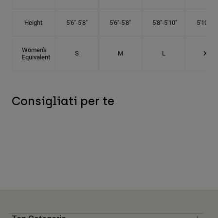
Height
5'6"-5'8"
5'6"-5'8"
5'8"-5'10"
5'10"- 6'
Women's
S
M
L
XL
Equivalent
Consigliati per te