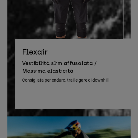
D
Flexair
Ve
Vestibilità slim affusolata /
le
Massima elasticità
Cons
Consigliata per enduro, trail e gare di downhill