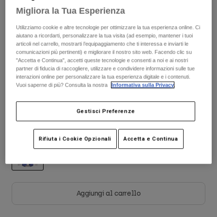
Giacche
Esplora Moto
Migliora la Tua Esperienza
T-shirt
Calze
Scopri il kit completo
.
qui
Felpe
Utilizziamo cookie e altre tecnologie per ottimizzare la tua esperienza online. Ci
Vedi tutto
aiutano a ricordarti, personalizzare la tua visita (ad esempio, mantener i tuoi
Product Help
Vedi tutto
Esplora MTB
articoli nel carrello, mostrarti l’equipaggiamento che ti interessa e inviarti le
comunicazioni più pertinenti) e migliorare il nostro sito web. Facendo clic su
Guida all'attrezzatura per motocross
Tabella taglie
"Accetta e Continua", accetti queste tecnologie e consenti a noi e ai nostri
partner di fiducia di raccogliere, utilizzare e condividere informazioni sulle tue
Abbigliamento Casual
Product Help
interazioni online per personalizzare la tua esperienza digitale e i contenuti.
Accessori
Guida alla cura del casco
Vuoi saperne di più? Consulta la nostra
Informativa sulla Privacy
.
S
M
L
XL
2XL
Guida all'attrezzatura per MTB
Tops
Guida alla cura degli Stivali
Cappelli e Berretti
Felpe
Gestisci Preferenze
Guida alla cura del casco
Borse e zaini
Giacche
Colore -
Bianco gesso
Calzini
Rifiuta i Cookie Opzionali
Accetta e Continua
Pantaloni​
Adesivi
Pantaloncini
Altri Accessori
Costumi
selezionato
Vedi tutto
Vedi tutto
Aggiungi al carrello