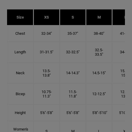
Size
XS
S
M
L
Chest
32-34"
35-37"
38-40"
41-43"
32.5-
Length
31-31.5"
32-32.5"
34-35"
33.5"
13.5-
15.25-
Neck
14-14.3"
14.5-15"
13.8"
15.5"
10.75-
11.5-
12.75-
Bicep
12-12.5"
11.3"
11.8"
13.3"
Height
5'6"-5'8"
5'6"-5'8"
5'8"-5'10"
5'10"- 6'
Women's
S
M
L
XL