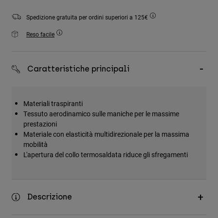
Accessori
Spedizione gratuita per ordini superiori a 125€
Tutti gli accessori
Reso facile
Borse e zaini
Cappelli e Berretti
Caratteristiche principali
Vedi tutto
Materiali traspiranti
Tessuto aerodinamico sulle maniche per le massime
prestazioni
Materiale con elasticità multidirezionale per la massima
mobilità
L'apertura del collo termosaldata riduce gli sfregamenti
Descrizione