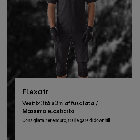
D
Flexair
Ve
Vestibilità slim affusolata /
le
Massima elasticità
Cons
Consigliata per enduro, trail e gare di downhill