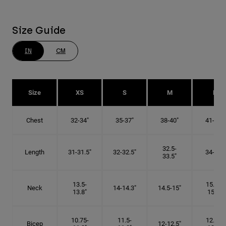
Size Guide
IN
CM
Size
XS
S
M
L
Chest
32-34"
35-37"
38-40"
41-43"
32.5-
Length
31-31.5"
32-32.5"
34-35"
33.5"
13.5-
15.25-
Neck
14-14.3"
14.5-15"
13.8"
15.5"
10.75-
11.5-
12.75-
Bicep
12-12.5"