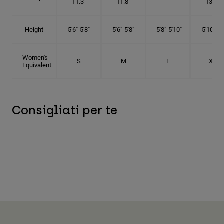
11.3"
11.8"
13.3"
Height
5'6"-5'8"
5'6"-5'8"
5'8"-5'10"
5'10"- 6'
Women's
S
M
L
XL
Equivalent
Consigliati per te