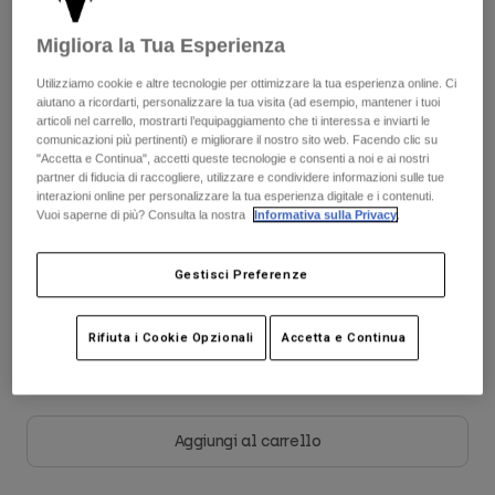
Giacche
Esplora Moto
T-shirt
Migliora la Tua Esperienza
Calze
Scopri il kit completo
.
qui
Felpe
Vedi tutto
Utilizziamo cookie e altre tecnologie per ottimizzare la tua esperienza online. Ci
Product Help
Vedi tutto
Esplora MTB
aiutano a ricordarti, personalizzare la tua visita (ad esempio, mantener i tuoi
articoli nel carrello, mostrarti l’equipaggiamento che ti interessa e inviarti le
Guida all'attrezzatura per motocross
Tabella taglie
comunicazioni più pertinenti) e migliorare il nostro sito web. Facendo clic su
"Accetta e Continua", accetti queste tecnologie e consenti a noi e ai nostri
Abbigliamento Casual
Product Help
Accessori
Guida alla cura del casco
partner di fiducia di raccogliere, utilizzare e condividere informazioni sulle tue
interazioni online per personalizzare la tua esperienza digitale e i contenuti.
S
M
L
XL
2XL
Guida all'attrezzatura per MTB
Tops
Vuoi saperne di più? Consulta la nostra
Informativa sulla Privacy
.
Guida alla cura degli Stivali
Cappelli e Berretti
Felpe
Guida alla cura del casco
Borse e zaini
Gestisci Preferenze
Giacche
Colore -
Bianco
Calzini
Pantaloni​
Adesivi
Rifiuta i Cookie Opzionali
Accetta e Continua
Pantaloncini
Altri Accessori
Costumi
selezionato
Vedi tutto
Vedi tutto
Aggiungi al carrello