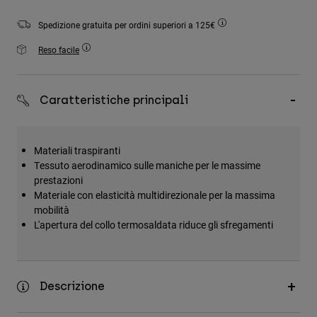
Accessori
Spedizione gratuita per ordini superiori a 125€
Tutti gli accessori
Reso facile
Borse e zaini
Cappelli e Berretti
Caratteristiche principali
Vedi tutto
Materiali traspiranti
Tessuto aerodinamico sulle maniche per le massime
prestazioni
Materiale con elasticità multidirezionale per la massima
mobilità
L'apertura del collo termosaldata riduce gli sfregamenti
Descrizione