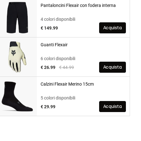
Pantaloncini Flexair con fodera interna
4 colori disponibili
€ 149.99
Acquista
Guanti Flexair
6 colori disponibili
Price reduced from
to
€ 26.99
€ 44.99
Acquista
Calzini Flexair Merino 15cm
5 colori disponibili
€ 29.99
Acquista