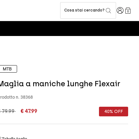
Accedi
Cosa stai cercando?
0
MTB
Maglia a maniche lunghe Flexair
rodotto n.
38368
rice reduced from
to
 79.99
€ 47.99
40% OFF
Tabella taglie