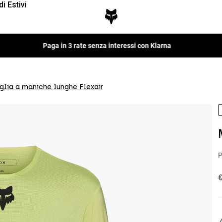
di Estivi
Fox LAB Capsule Collection -
Scopri
glia a maniche lunghe Flexair
P
P
€