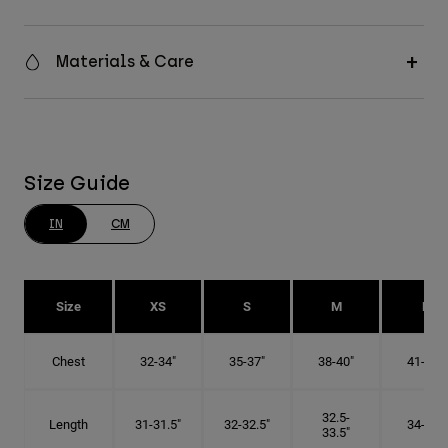
Materials & Care
Size Guide
IN
CM
Size
XS
S
M
L
Chest
32-34"
35-37"
38-40"
41-43"
32.5-
Length
31-31.5"
32-32.5"
34-35"
33.5"