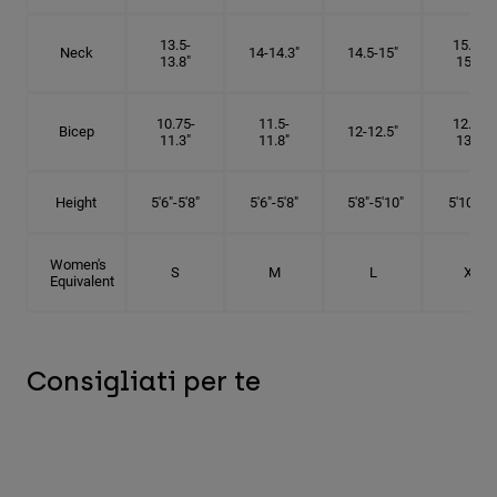
13.5-
15.25-
Neck
14-14.3"
14.5-15"
13.8"
15.5"
10.75-
11.5-
12.75-
Bicep
12-12.5"
11.3"
11.8"
13.3"
Height
5'6"-5'8"
5'6"-5'8"
5'8"-5'10"
5'10"- 6'
Women's
S
M
L
XL
Equivalent
Consigliati per te