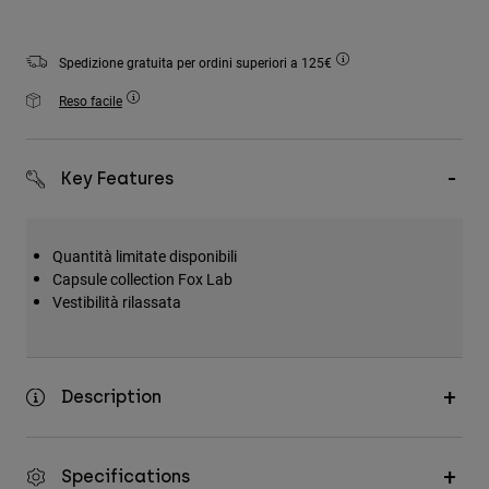
Accessori
Spedizione gratuita per ordini superiori a 125€
Tutti gli accessori
Borse e zaini
Reso facile
Cappelli e Berretti
Vedi tutto
Key Features
Quantità limitate disponibili
Capsule collection Fox Lab
Vestibilità rilassata
Description
Specifications