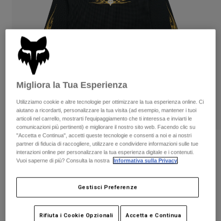
Pantaloni & Pantaloncini
Protezioni
Pantaloni
Camicie
Pantaloni
Maschere
Vedi tutto
Guanti
Calze
Pantaloncini
Vedi tutto
Giacche
Giacche
Donna
Protezioni
Migliora la Tua Esperienza
T-shirt
Guanti
Moto
Utilizziamo cookie e altre tecnologie per ottimizzare la tua esperienza online. Ci
Maschere
Felpe
aiutano a ricordarti, personalizzare la tua visita (ad esempio, mantener i tuoi
Protezioni
Caschi
articoli nel carrello, mostrarti l’equipaggiamento che ti interessa e inviarti le
Giacche
comunicazioni più pertinenti) e migliorare il nostro sito web. Facendo clic su
Calze
Maglie​
"Accetta e Continua", accetti queste tecnologie e consenti a noi e ai nostri
Pantaloni & Pantaloncini
Maschere
partner di fiducia di raccogliere, utilizzare e condividere informazioni sulle tue
Maglia a maniche lunghe Fox Lab
Pantaloni
interazioni online per personalizzare la tua esperienza digitale e i contenuti.
Borse e accessori
Tribal
Camicie
Vuoi saperne di più? Consulta la nostra
Informativa sulla Privacy
.
Stivali
Calze
Vedi tutto
Prodotto n.
42154
Parti di ricambio
Protezioni
Gestisci Preferenze
Accessori
Guanti
€ 190.00
Bambini
Maschere
Parti di ricambio
Rifiuta i Cookie Opzionali
Accetta e Continua
Scopri la collezione
.
qui