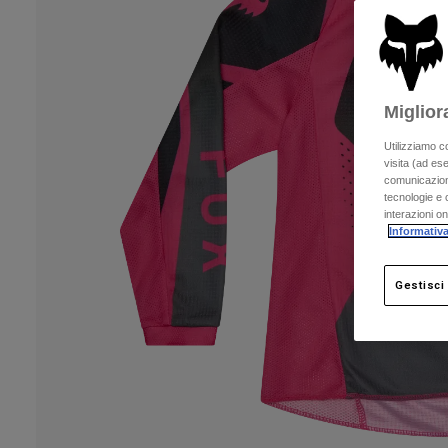
Miglior
Utilizziamo c
visita (ad ese
comunicazioni
tecnologie e c
interazioni o
Informativa
Gestisci