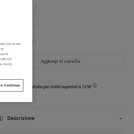
KS
KM
olore -
Nero/Rosa
alizzare la tua
 le
queste
sulle tue
Aggiungi al carrello
la nostra
 e Continua
Spedizione gratuita per ordini superiori a 125€
Reso facile
Descrizione