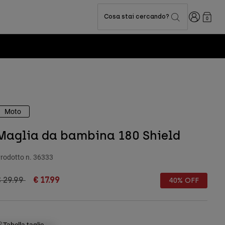
Accedi
Cosa stai cercando?
0
Moto
Maglia da bambina 180 Shield
rodotto n.
36333
rice reduced from
to
 29.99
€ 17.99
40% OFF
Tabella taglie