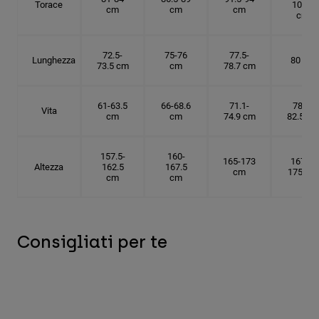
Torace
101.5
cm
cm
cm
cm
72.5-
75-76
77.5-
Lunghezza
80 cm
73.5 cm
cm
78.7 cm
61-63.5
66-68.6
71.1-
78.7-
Vita
cm
cm
74.9 cm
82.5 cm
157.5-
160-
165-173
167.5-
Altezza
162.5
167.5
cm
175 cm
cm
cm
Consigliati per te