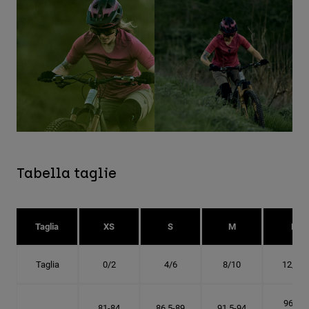
Tabella taglie
Taglia
XS
S
M
L
Taglia
0/2
4/6
8/10
12/14
96.5-
81-84
86.5-89
91.5-94