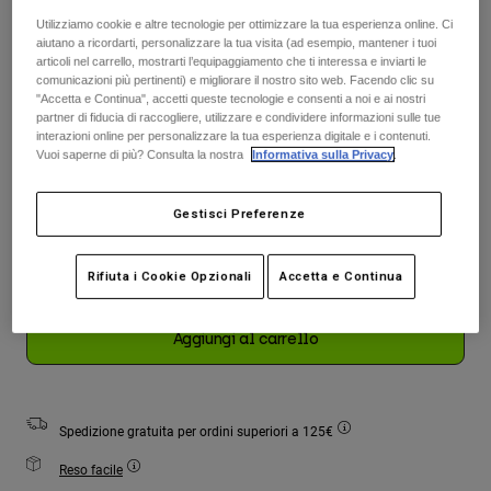
Giacche
Esplora Moto
T-shirt
Utilizziamo cookie e altre tecnologie per ottimizzare la tua esperienza online. Ci
Tabella taglie
Calze
aiutano a ricordarti, personalizzare la tua visita (ad esempio, mantener i tuoi
Felpe
articoli nel carrello, mostrarti l’equipaggiamento che ti interessa e inviarti le
Vedi tutto
comunicazioni più pertinenti) e migliorare il nostro sito web. Facendo clic su
Product Help
Vedi tutto
Esplora MTB
XS
S
M
L
XL
"Accetta e Continua", accetti queste tecnologie e consenti a noi e ai nostri
partner di fiducia di raccogliere, utilizzare e condividere informazioni sulle tue
Guida all'attrezzatura per motocross
interazioni online per personalizzare la tua esperienza digitale e i contenuti.
selezionato
Vuoi saperne di più? Consulta la nostra
Informativa sulla Privacy
.
Abbigliamento Casual
Product Help
Accessori
Guida alla cura del casco
Colore -
Bianco gesso
Guida all'attrezzatura per MTB
Tops
Gestisci Preferenze
Guida alla cura degli Stivali
Cappelli e Berretti
Felpe
Guida alla cura del casco
Borse e zaini
Rifiuta i Cookie Opzionali
Accetta e Continua
Giacche
selezionato
Calzini
Pantaloni​
Adesivi
Aggiungi al carrello
Pantaloncini
Altri Accessori
Costumi
Vedi tutto
Vedi tutto
Spedizione gratuita per ordini superiori a 125€
Reso facile