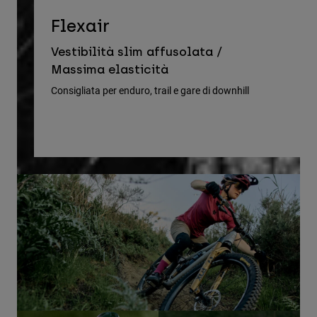
D
Flexair
Ve
Vestibilità slim affusolata /
le
Massima elasticità
Cons
Consigliata per enduro, trail e gare di downhill