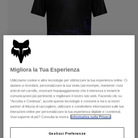
Pantaloni & Pantaloncini
Protezioni
Pantaloni
Camicie
Pantaloni
Maschere
Vedi tutto
Guanti
Calze
Pantaloncini
Vedi tutto
Giacche
Giacche
Donna
Protezioni
T-shirt
Guanti
Moto
Maschere
Felpe
Migliora la Tua Esperienza
Protezioni
Caschi
Giacche
Utilizziamo cookie e altre tecnologie per ottimizzare la tua esperienza online. Ci
Calze
Maglie​
aiutano a ricordarti, personalizzare la tua visita (ad esempio, mantener i tuoi
Pantaloni & Pantaloncini
Maschere
Recensioni
articoli nel carrello, mostrarti l’equipaggiamento che ti interessa e inviarti le
Pantaloni
Borse e accessori
comunicazioni più pertinenti) e migliorare il nostro sito web. Facendo clic su
Camicie
"Accetta e Continua", accetti queste tecnologie e consenti a noi e ai nostri
Maglia da ragazzo Ranger Image Print
Stivali
Calze
Vedi tutto
partner di fiducia di raccogliere, utilizzare e condividere informazioni sulle tue
Parti di ricambio
Protezioni
interazioni online per personalizzare la tua esperienza digitale e i contenuti.
Prodotto n.
38390
Vuoi saperne di più? Consulta la nostra
Informativa sulla Privacy
.
Accessori
Guanti
Price reduced from
to
€ 34.99
€ 22.74
35% OFF
Bambini
Maschere
Parti di ricambio
Gestisci Preferenze