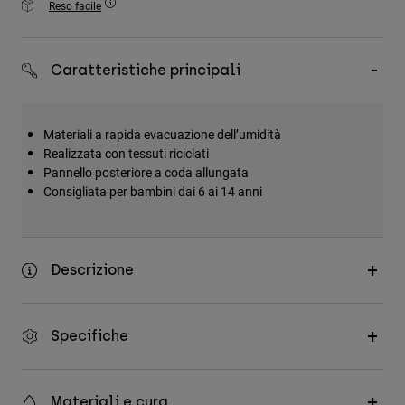
Reso facile
Accessori
Tutti gli accessori
Caratteristiche principali
Borse e zaini
Cappelli e Berretti
Materiali a rapida evacuazione dell’umidità
Vedi tutto
Realizzata con tessuti riciclati
Pannello posteriore a coda allungata
Consigliata per bambini dai 6 ai 14 anni
Descrizione
Specifiche
Materiali e cura