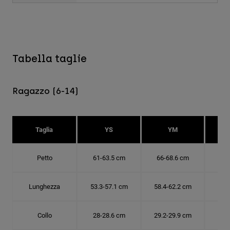
Tabella taglie
Ragazzo (6-14)
Taglia
YS
YM
Petto
61-63.5 cm
66-68.6 cm
71-
Lunghezza
53.3-57.1 cm
58.4-62.2 cm
63.
Collo
28-28.6 cm
29.2-29.9 cm
30.