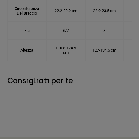
Circonferenza
22.2-22.9 cm
22.9-23.5 cm
24.
Del Braccio
Età
6/7
8
116.8-124.5
Altezza
127-134.6 cm
137
cm
Consigliati per te