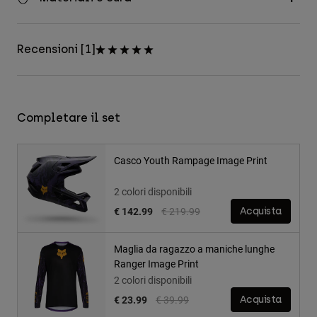
Recensioni [1]
Completare il set
Casco Youth Rampage Image Print
2 colori disponibili
Price reduced from
to
€ 142.99
€ 219.99
Acquista
Maglia da ragazzo a maniche lunghe
Ranger Image Print
2 colori disponibili
Price reduced from
to
€ 23.99
€ 39.99
Acquista