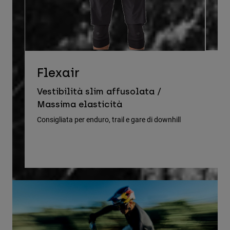
D
Flexair
Ve
Vestibilità slim affusolata /
le
Massima elasticità
Cons
Consigliata per enduro, trail e gare di downhill