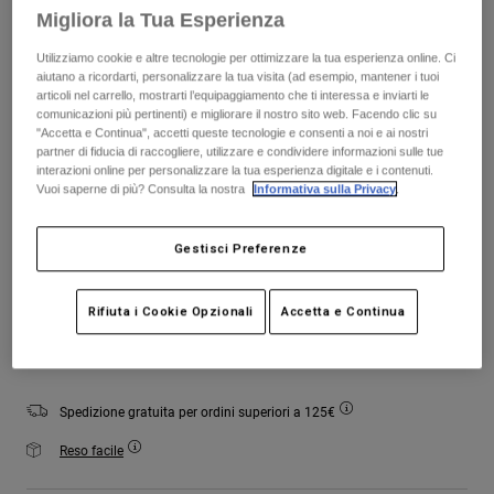
Giacche
Esplora Moto
Tabella taglie
Migliora la Tua Esperienza
T-shirt
Calze
Felpe
Utilizziamo cookie e altre tecnologie per ottimizzare la tua esperienza online. Ci
S
M
L
XL
2XL
Vedi tutto
aiutano a ricordarti, personalizzare la tua visita (ad esempio, mantener i tuoi
Product Help
Vedi tutto
Esplora MTB
articoli nel carrello, mostrarti l’equipaggiamento che ti interessa e inviarti le
comunicazioni più pertinenti) e migliorare il nostro sito web. Facendo clic su
"Accetta e Continua", accetti queste tecnologie e consenti a noi e ai nostri
Guida all'attrezzatura per motocross
partner di fiducia di raccogliere, utilizzare e condividere informazioni sulle tue
Abbigliamento Casual
Product Help
Colore -
Bianco gesso
interazioni online per personalizzare la tua esperienza digitale e i contenuti.
Accessori
Guida alla cura del casco
Vuoi saperne di più? Consulta la nostra
Informativa sulla Privacy
.
Guida all'attrezzatura per MTB
Tops
Guida alla cura degli Stivali
Cappelli e Berretti
Gestisci Preferenze
Felpe
Guida alla cura del casco
Borse e zaini
selezionato
Giacche
Calzini
Rifiuta i Cookie Opzionali
Accetta e Continua
Aggiungi al carrello
Pantaloni​
Adesivi
Pantaloncini
Altri Accessori
Costumi
Vedi tutto
Spedizione gratuita per ordini superiori a 125€
Vedi tutto
Reso facile