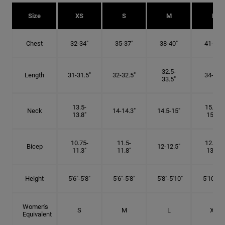
Size
XS
S
M
L
Chest
32-34"
35-37"
38-40"
41-43"
32.5-
Length
31-31.5"
32-32.5"
34-35"
33.5"
13.5-
15.25-
Neck
14-14.3"
14.5-15"
13.8"
15.5"
10.75-
11.5-
12.75-
Bicep
12-12.5"
11.3"
11.8"
13.3"
Height
5'6"-5'8"
5'6"-5'8"
5'8"-5'10"
5'10"- 6'
Women's
S
M
L
XL
Equivalent