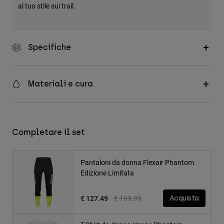
al tuo stile sui trail.
Specifiche
Materiali e cura
Completare il set
Pantaloni da donna Flexair Phantom
Edizione Limitata
Price reduced from
to
€ 127.49
€ 169.99
Acquista