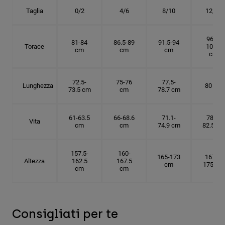
Taglia
0/2
4/6
8/10
12/14
96.5-
81-84
86.5-89
91.5-94
Torace
101.5
cm
cm
cm
cm
72.5-
75-76
77.5-
Lunghezza
80 cm
73.5 cm
cm
78.7 cm
61-63.5
66-68.6
71.1-
78.7-
Vita
cm
cm
74.9 cm
82.5 cm
157.5-
160-
165-173
167.5-
Altezza
162.5
167.5
cm
175 cm
cm
cm
Consigliati per te