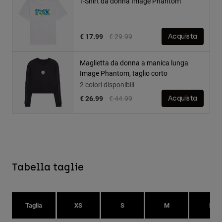
T-Shirt da donna Image Phantom
Price reduced from
to
€ 17.99
€ 29.99
Acquista
Maglietta da donna a manica lunga
Image Phantom, taglio corto
2 colori disponibili
Price reduced from
to
€ 26.99
€ 44.99
Acquista
Tabella taglie
Taglia
XS
S
M
L